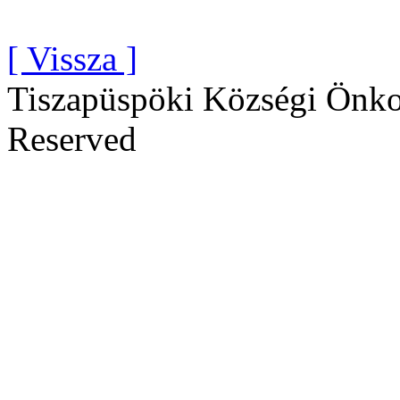
[ Vissza ]
Tiszapüspöki Községi Önko
Reserved