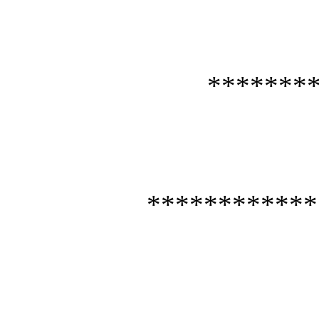
*******
************