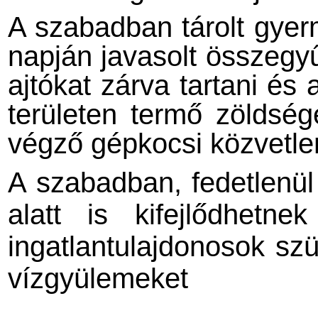
A szabadban tárolt gyer
napján javasolt összegyű
ajtókat zárva tartani és
területen termő zöldség
végző gépkocsi közvetle
A szabadban, fedetlenül
alatt is kifejlődhetn
ingatlantulajdonosok sz
vízgyülemeket