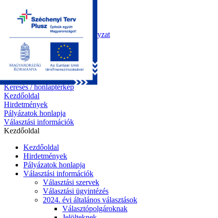
Kezdőoldal
Önkormányzat
Polgármesteri Hivatal
Roma Nemzetiségi Önkormányzat
Elektronikus ügyintézés
Közérdekű információk
Tiszapüspöki bemutatása
Pályázatok
Kapcsolat
Keresés / honlaptérkép
Kezdőoldal
Hirdetmények
Pályázatok honlapja
Választási információk
Kezdőoldal
Kezdőoldal
Hirdetmények
Pályázatok honlapja
Választási információk
Választási szervek
Választási ügyintézés
2024. évi általános választások
Választópolgároknak
Jelölteknek