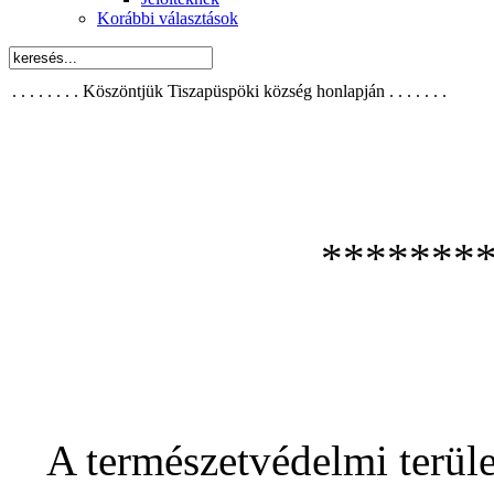
Korábbi választások
. . . . . . . . Köszöntjük Tiszapüspöki község honlapján . . . . . . .
*******
A természetvédelmi terüle