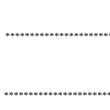
*********************
*********************