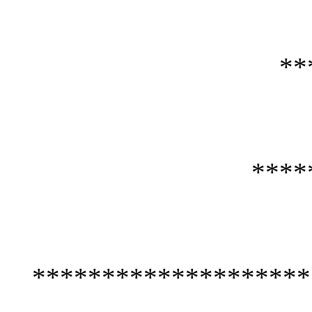
**
****
********************