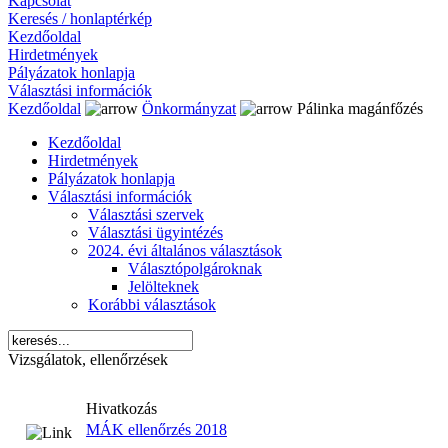
Kapcsolat
Keresés / honlaptérkép
Kezdőoldal
Hirdetmények
Pályázatok honlapja
Választási információk
Kezdőoldal
Önkormányzat
Pálinka magánfőzés
Kezdőoldal
Hirdetmények
Pályázatok honlapja
Választási információk
Választási szervek
Választási ügyintézés
2024. évi általános választások
Választópolgároknak
Jelölteknek
Korábbi választások
Vizsgálatok, ellenőrzések
Hivatkozás
MÁK ellenőrzés 2018