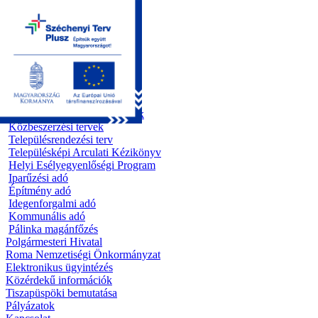
Kezdőoldal
Önkormányzat
Előterjesztések
Testületi ülések
Polgármesteri döntések
Bizottsági ülések
Rendeletek 1995 - 2013
Rendeletek 2014 - 2026
Szabályzatok/Alapító okiratok
Közbeszerzési tervek
Településrendezési terv
Településképi Arculati Kézikönyv
Helyi Esélyegyenlőségi Program
Iparűzési adó
Építmény adó
Idegenforgalmi adó
Kommunális adó
Pálinka magánfőzés
Polgármesteri Hivatal
Roma Nemzetiségi Önkormányzat
Elektronikus ügyintézés
Közérdekű információk
Tiszapüspöki bemutatása
Pályázatok