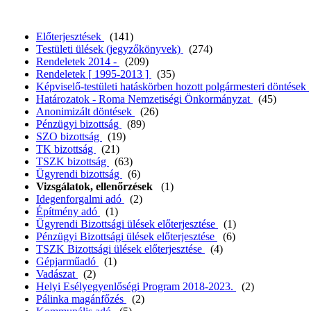
Előterjesztések
(141)
Testületi ülések (jegyzőkönyvek)
(274)
Rendeletek 2014 -
(209)
Rendeletek [ 1995-2013 ]
(35)
Képviselő-testületi hatáskörben hozott polgármesteri döntések
Határozatok - Roma Nemzetiségi Önkormányzat
(45)
Anonimizált döntések
(26)
Pénzügyi bizottság
(89)
SZO bizottság
(19)
TK bizottság
(21)
TSZK bizottság
(63)
Ügyrendi bizottság
(6)
Vizsgálatok, ellenőrzések
(1)
Idegenforgalmi adó
(2)
Építmény adó
(1)
Ügyrendi Bizottsági ülések előterjesztése
(1)
Pénzügyi Bizottsági ülések előterjesztése
(6)
TSZK Bizottsági ülések előterjesztése
(4)
Gépjarműadó
(1)
Vadászat
(2)
Helyi Esélyegyenlőségi Program 2018-2023.
(2)
Pálinka magánfőzés
(2)