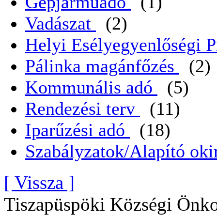
Gépjarműadó
(1)
Vadászat
(2)
Helyi Esélyegyenlőségi 
Pálinka magánfőzés
(2)
Kommunális adó
(5)
Rendezési terv
(11)
Iparűzési adó
(18)
Szabályzatok/Alapító oki
[ Vissza ]
Tiszapüspöki Községi Önko