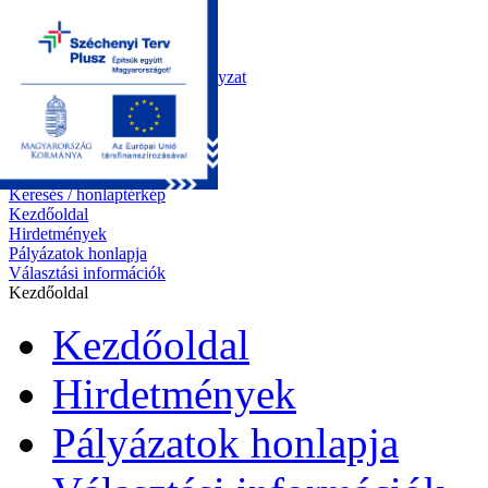
Kezdőoldal
Önkormányzat
Polgármesteri Hivatal
Roma Nemzetiségi Önkormányzat
Elektronikus ügyintézés
Közérdekű információk
Tiszapüspöki bemutatása
Pályázatok
Kapcsolat
Keresés / honlaptérkép
Kezdőoldal
Hirdetmények
Pályázatok honlapja
Választási információk
Kezdőoldal
Kezdőoldal
Hirdetmények
Pályázatok honlapja