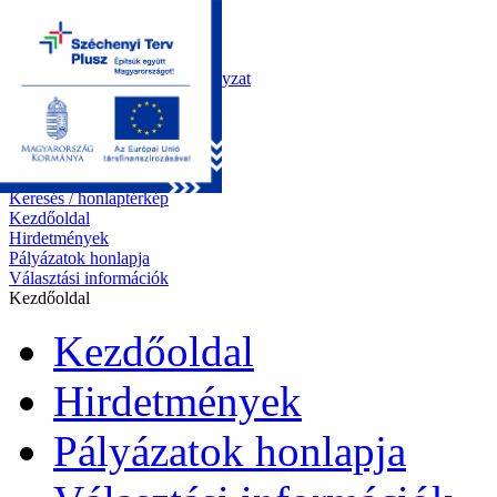
Kezdőoldal
Önkormányzat
Polgármesteri Hivatal
Roma Nemzetiségi Önkormányzat
Elektronikus ügyintézés
Közérdekű információk
Tiszapüspöki bemutatása
Pályázatok
Kapcsolat
Keresés / honlaptérkép
Kezdőoldal
Hirdetmények
Pályázatok honlapja
Választási információk
Kezdőoldal
Kezdőoldal
Hirdetmények
Pályázatok honlapja