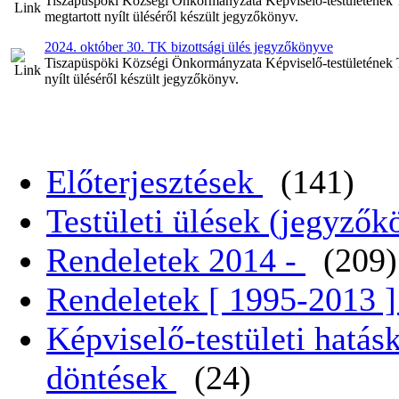
Tiszapüspöki Községi Önkormányzata Képviselő-testületének Te
megtartott nyílt üléséről készült jegyzőkönyv.
2024. október 30. TK bizottsági ülés jegyzőkönyve
Tiszapüspöki Községi Önkormányzata Képviselő-testületének Tel
nyílt üléséről készült jegyzőkönyv.
Előterjesztések
(141)
Testületi ülések (jegyző
Rendeletek 2014 -
(209)
Rendeletek [ 1995-2013 
Képviselő-testületi hatás
döntések
(24)