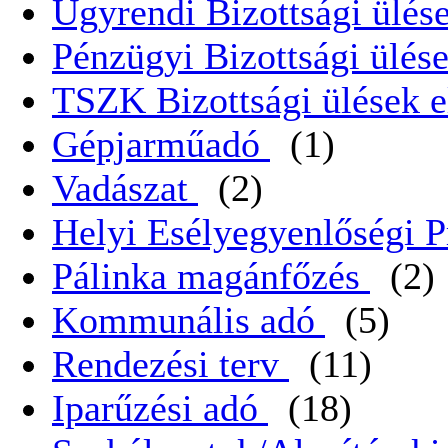
Ügyrendi Bizottsági ülése
Pénzügyi Bizottsági ülése
TSZK Bizottsági ülések e
Gépjarműadó
(1)
Vadászat
(2)
Helyi Esélyegyenlőségi 
Pálinka magánfőzés
(2)
Kommunális adó
(5)
Rendezési terv
(11)
Iparűzési adó
(18)