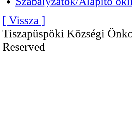
Szabályzatok/Alapító oki
[ Vissza ]
Tiszapüspöki Községi Önko
Reserved