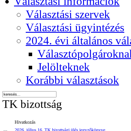
Választási információk
Választási szervek
Választási ügyintézés
2024. évi általános vá
Választópolgárokna
Jelölteknek
Korábbi választások
TK bizottság
Hivatkozás
2026. július 16. TK bizottsági ülés jegyzőkönyve