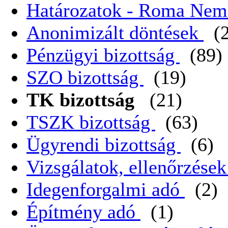
Határozatok - Roma Nem
Anonimizált döntések
(
Pénzügyi bizottság
(89)
SZO bizottság
(19)
TK bizottság
(21)
TSZK bizottság
(63)
Ügyrendi bizottság
(6)
Vizsgálatok, ellenőrzése
Idegenforgalmi adó
(2)
Építmény adó
(1)