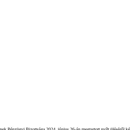
k Pénzügyi Bizottsága 2024. június 26-án megtartott nyílt üléséről k