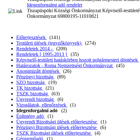
Idegenforgalmi adó rendelet
Tiszapüspöki Községi Önkormányzat Képviselő-testületén
Önkormányzat 69800195-11010821
Előterjesztések
(141)
Testületi ülések (jegyzőkönyvek)
(274)
Rendeletek 2014 -
(209)
Rendeletek [ 1995-2013 ]
(35)
Képviselő-testületi hatáskörben hozott polgármesteri döntések
Határozatok - Roma Nemzetiségi Önkormányzat
(45)
Anonimizált döntések
(26)
Pénzügyi bizottság
(89)
SZO bizottság
(19)
TK bizottság
(21)
TSZK bizottság
(63)
Ügyrendi bizottság
(6)
Vizsgálatok, ellenőrzések
(1)
Idegenforgalmi adó
(2)
Építmény adó
(1)
Ügyrendi Bizottsági ülések előterjesztése
(1)
Pénzügyi Bizottsági ülések előterjesztése
(6)
TSZK Bizottsági ülések előterjesztése
(4)
Gépjarműadó
(1)