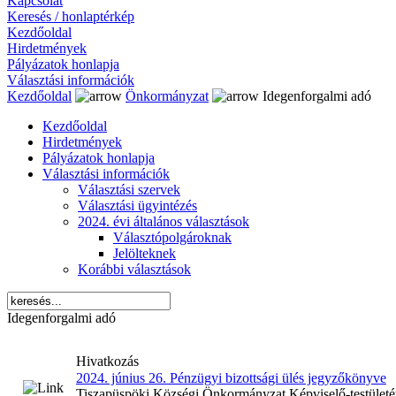
Kapcsolat
Keresés / honlaptérkép
Kezdőoldal
Hirdetmények
Pályázatok honlapja
Választási információk
Kezdőoldal
Önkormányzat
Idegenforgalmi adó
Kezdőoldal
Hirdetmények
Pályázatok honlapja
Választási információk
Választási szervek
Választási ügyintézés
2024. évi általános választások
Választópolgároknak
Jelölteknek
Korábbi választások
Idegenforgalmi adó
Hivatkozás
2024. június 26. Pénzügyi bizottsági ülés jegyzőkönyve
Tiszapüspöki Községi Önkormányzat Képviselő-testületéne