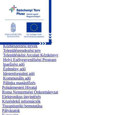
Kezdőoldal
Önkormányzat
Előterjesztések
Testületi ülések
Polgármesteri döntések
Bizottsági ülések
Rendeletek 1995 - 2013
Rendeletek 2014 - 2026
Szabályzatok/Alapító okiratok
Közbeszerzési tervek
Településrendezési terv
Településképi Arculati Kézikönyv
Helyi Esélyegyenlőségi Program
Iparűzési adó
Építmény adó
Idegenforgalmi adó
Kommunális adó
Pálinka magánfőzés
Polgármesteri Hivatal
Roma Nemzetiségi Önkormányzat
Elektronikus ügyintézés
Közérdekű információk
Tiszapüspöki bemutatása
Pályázatok