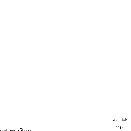
Találatok
110
észült jegyzőkönyv.