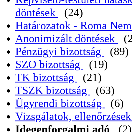
döntések
(24)
Határozatok - Roma Nem
Anonimizált döntések
(
Pénzügyi bizottság
(89)
SZO bizottság
(19)
TK bizottság
(21)
TSZK bizottság
(63)
Ügyrendi bizottság
(6)
Vizsgálatok, ellenőrzése
Idegenforgalmi adó
(2)