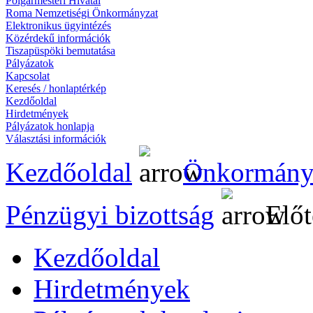
Polgármesteri Hivatal
Roma Nemzetiségi Önkormányzat
Elektronikus ügyintézés
Közérdekű információk
Tiszapüspöki bemutatása
Pályázatok
Kapcsolat
Keresés / honlaptérkép
Kezdőoldal
Hirdetmények
Pályázatok honlapja
Választási információk
Kezdőoldal
Önkormány
Pénzügyi bizottság
Előt
Kezdőoldal
Hirdetmények