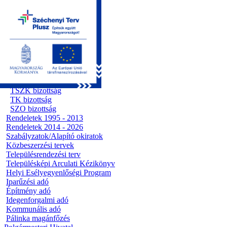
Kezdőoldal
Önkormányzat
Előterjesztések
Testületi ülések
Polgármesteri döntések
Bizottsági ülések
Ügyrendi bizottság
Pénzügyi bizottság
Előterjesztések
TSZK bizottság
TK bizottság
SZO bizottság
Rendeletek 1995 - 2013
Rendeletek 2014 - 2026
Szabályzatok/Alapító okiratok
Közbeszerzési tervek
Településrendezési terv
Településképi Arculati Kézikönyv
Helyi Esélyegyenlőségi Program
Iparűzési adó
Építmény adó
Idegenforgalmi adó
Kommunális adó
Pálinka magánfőzés