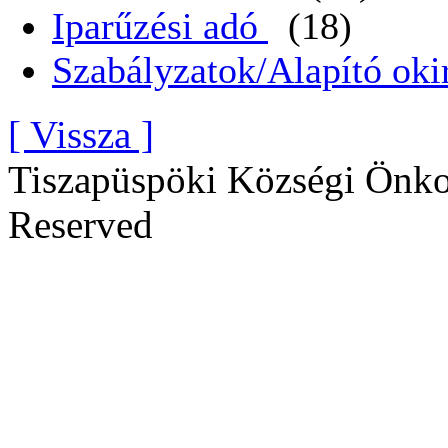
Iparűzési adó
(18)
Szabályzatok/Alapító oki
[ Vissza ]
Tiszapüspöki Községi Önko
Reserved