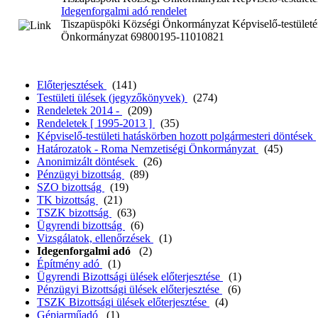
Idegenforgalmi adó rendelet
Tiszapüspöki Községi Önkormányzat Képviselő-testületén
Önkormányzat 69800195-11010821
Előterjesztések
(141)
Testületi ülések (jegyzőkönyvek)
(274)
Rendeletek 2014 -
(209)
Rendeletek [ 1995-2013 ]
(35)
Képviselő-testületi hatáskörben hozott polgármesteri döntések
Határozatok - Roma Nemzetiségi Önkormányzat
(45)
Anonimizált döntések
(26)
Pénzügyi bizottság
(89)
SZO bizottság
(19)
TK bizottság
(21)
TSZK bizottság
(63)
Ügyrendi bizottság
(6)
Vizsgálatok, ellenőrzések
(1)
Idegenforgalmi adó
(2)
Építmény adó
(1)
Ügyrendi Bizottsági ülések előterjesztése
(1)
Pénzügyi Bizottsági ülések előterjesztése
(6)
TSZK Bizottsági ülések előterjesztése
(4)
Gépjarműadó
(1)