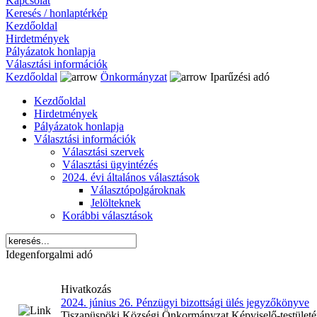
Kapcsolat
Keresés / honlaptérkép
Kezdőoldal
Hirdetmények
Pályázatok honlapja
Választási információk
Kezdőoldal
Önkormányzat
Iparűzési adó
Kezdőoldal
Hirdetmények
Pályázatok honlapja
Választási információk
Választási szervek
Választási ügyintézés
2024. évi általános választások
Választópolgároknak
Jelölteknek
Korábbi választások
Idegenforgalmi adó
Hivatkozás
2024. június 26. Pénzügyi bizottsági ülés jegyzőkönyve
Tiszapüspöki Községi Önkormányzat Képviselő-testületéne