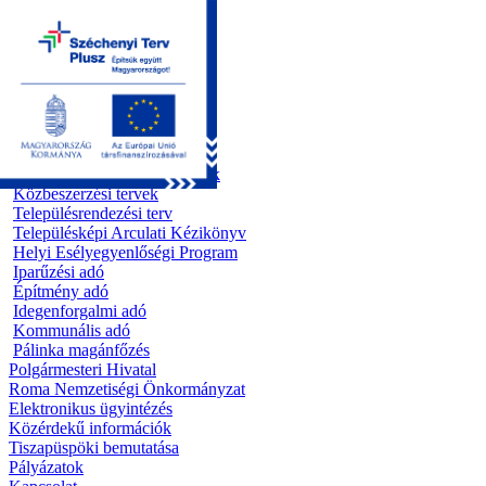
Kezdőoldal
Önkormányzat
Előterjesztések
Testületi ülések
Polgármesteri döntések
Bizottsági ülések
Rendeletek 1995 - 2013
Rendeletek 2014 - 2026
Szabályzatok/Alapító okiratok
Közbeszerzési tervek
Településrendezési terv
Településképi Arculati Kézikönyv
Helyi Esélyegyenlőségi Program
Iparűzési adó
Építmény adó
Idegenforgalmi adó
Kommunális adó
Pálinka magánfőzés
Polgármesteri Hivatal
Roma Nemzetiségi Önkormányzat
Elektronikus ügyintézés
Közérdekű információk
Tiszapüspöki bemutatása
Pályázatok