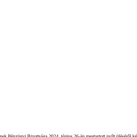
k Pénzügyi Bizottsága 2024. június 26-án megtartott nyílt üléséről k