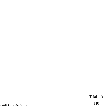
Találatok
110
észült jegyzőkönyv.