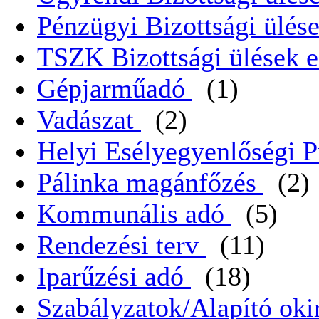
Pénzügyi Bizottsági ülése
TSZK Bizottsági ülések e
Gépjarműadó
(1)
Vadászat
(2)
Helyi Esélyegyenlőségi 
Pálinka magánfőzés
(2)
Kommunális adó
(5)
Rendezési terv
(11)
Iparűzési adó
(18)
Szabályzatok/Alapító oki