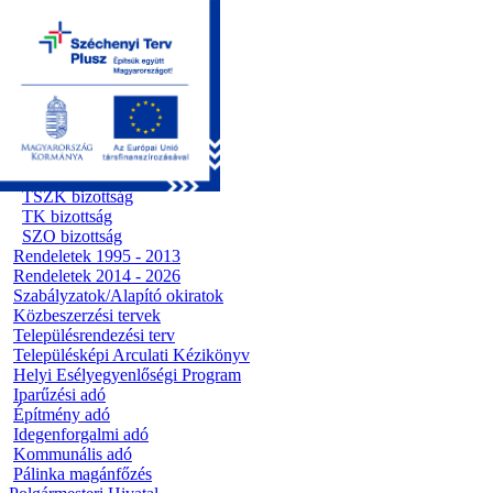
Kezdőoldal
Önkormányzat
Előterjesztések
Testületi ülések
Polgármesteri döntések
Bizottsági ülések
Ügyrendi bizottság
Előterjesztések
Pénzügyi bizottság
TSZK bizottság
TK bizottság
SZO bizottság
Rendeletek 1995 - 2013
Rendeletek 2014 - 2026
Szabályzatok/Alapító okiratok
Közbeszerzési tervek
Településrendezési terv
Településképi Arculati Kézikönyv
Helyi Esélyegyenlőségi Program
Iparűzési adó
Építmény adó
Idegenforgalmi adó
Kommunális adó
Pálinka magánfőzés