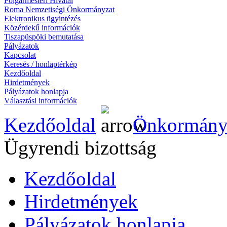
Polgármesteri Hivatal
Roma Nemzetiségi Önkormányzat
Elektronikus ügyintézés
Közérdekű információk
Tiszapüspöki bemutatása
Pályázatok
Kapcsolat
Keresés / honlaptérkép
Kezdőoldal
Hirdetmények
Pályázatok honlapja
Választási információk
Kezdőoldal
Önkormány
Ügyrendi bizottság
Kezdőoldal
Hirdetmények
Pályázatok honlapja