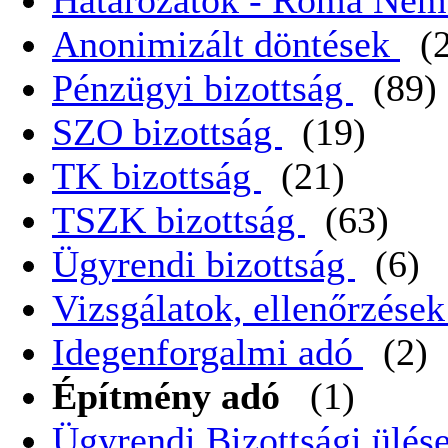
Határozatok - Roma Nem
Anonimizált döntések
(
Pénzügyi bizottság
(89)
SZO bizottság
(19)
TK bizottság
(21)
TSZK bizottság
(63)
Ügyrendi bizottság
(6)
Vizsgálatok, ellenőrzése
Idegenforgalmi adó
(2)
Építmény adó
(1)
Ügyrendi Bizottsági ülése