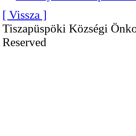
[ Vissza ]
Tiszapüspöki Községi Önko
Reserved