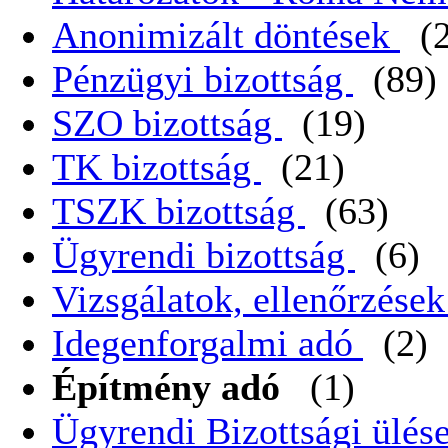
Anonimizált döntések
(
Pénzügyi bizottság
(89)
SZO bizottság
(19)
TK bizottság
(21)
TSZK bizottság
(63)
Ügyrendi bizottság
(6)
Vizsgálatok, ellenőrzése
Idegenforgalmi adó
(2)
Építmény adó
(1)
Ügyrendi Bizottsági ülése