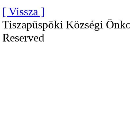
[ Vissza ]
Tiszapüspöki Községi Önko
Reserved