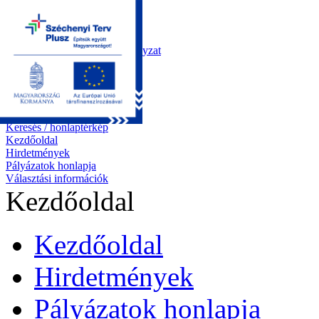
Kezdőoldal
Önkormányzat
Polgármesteri Hivatal
Roma Nemzetiségi Önkormányzat
Elektronikus ügyintézés
Közérdekű információk
Tiszapüspöki bemutatása
Pályázatok
Kapcsolat
Keresés / honlaptérkép
Kezdőoldal
Hirdetmények
Pályázatok honlapja
Választási információk
Kezdőoldal
Kezdőoldal
Hirdetmények
Pályázatok honlapja