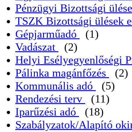
Pénzügyi Bizottsági ülése
TSZK Bizottsági ülések e
Gépjarműadó
(1)
Vadászat
(2)
Helyi Esélyegyenlőségi 
Pálinka magánfőzés
(2)
Kommunális adó
(5)
Rendezési terv
(11)
Iparűzési adó
(18)
Szabályzatok/Alapító oki