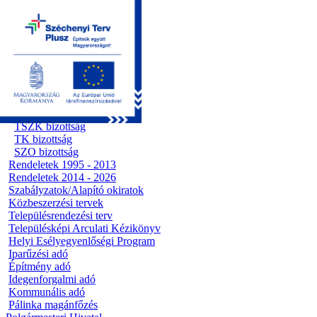
Kezdőoldal
Önkormányzat
Előterjesztések
Testületi ülések
Polgármesteri döntések
Bizottsági ülések
Ügyrendi bizottság
Előterjesztések
Pénzügyi bizottság
TSZK bizottság
TK bizottság
SZO bizottság
Rendeletek 1995 - 2013
Rendeletek 2014 - 2026
Szabályzatok/Alapító okiratok
Közbeszerzési tervek
Településrendezési terv
Településképi Arculati Kézikönyv
Helyi Esélyegyenlőségi Program
Iparűzési adó
Építmény adó
Idegenforgalmi adó
Kommunális adó
Pálinka magánfőzés