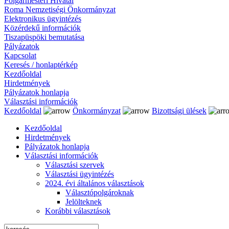
Polgármesteri Hivatal
Roma Nemzetiségi Önkormányzat
Elektronikus ügyintézés
Közérdekű információk
Tiszapüspöki bemutatása
Pályázatok
Kapcsolat
Keresés / honlaptérkép
Kezdőoldal
Hirdetmények
Pályázatok honlapja
Választási információk
Kezdőoldal
Önkormányzat
Bizottsági ülések
Kezdőoldal
Hirdetmények
Pályázatok honlapja
Választási információk
Választási szervek
Választási ügyintézés
2024. évi általános választások
Választópolgároknak
Jelölteknek
Korábbi választások