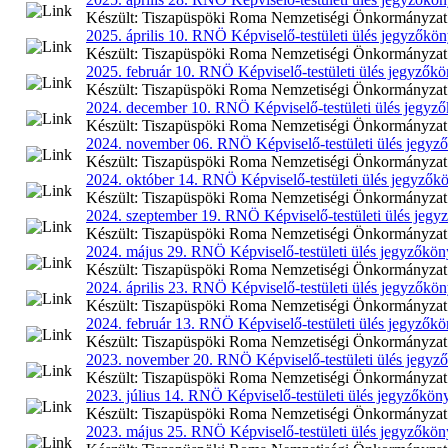
Készült: Tiszapüspöki Roma Nemzetiségi Önkormányzat 2025
2025. április 10. RNÖ Képviselő-testületi ülés jegyzőkö
Készült: Tiszapüspöki Roma Nemzetiségi Önkormányzat 2025
2025. február 10. RNÖ Képviselő-testületi ülés jegyzők
Készült: Tiszapüspöki Roma Nemzetiségi Önkormányzat 202
2024. december 10. RNÖ Képviselő-testületi ülés jegyz
Készült: Tiszapüspöki Roma Nemzetiségi Önkormányzat 202
2024. november 06. RNÖ Képviselő-testületi ülés jegyz
Készült: Tiszapüspöki Roma Nemzetiségi Önkormányzat 202
2024. október 14. RNÖ Képviselő-testületi ülés jegyzők
Készült: Tiszapüspöki Roma Nemzetiségi Önkormányzat 202
2024. szeptember 19. RNÖ Képviselő-testületi ülés jeg
Készült: Tiszapüspöki Roma Nemzetiségi Önkormányzat 202
2024. május 29. RNÖ Képviselő-testületi ülés jegyzőkö
Készült: Tiszapüspöki Roma Nemzetiségi Önkormányzat 202
2024. április 23. RNÖ Képviselő-testületi ülés jegyzőkö
Készült: Tiszapüspöki Roma Nemzetiségi Önkormányzat 2024
2024. február 13. RNÖ Képviselő-testületi ülés jegyzők
Készült: Tiszapüspöki Roma Nemzetiségi Önkormányzat 202
2023. november 20. RNÖ Képviselő-testületi ülés jegyz
Készült: Tiszapüspöki Roma Nemzetiségi Önkormányzat 202
2023. július 14. RNÖ Képviselő-testületi ülés jegyzőkön
Készült: Tiszapüspöki Roma Nemzetiségi Önkormányzat 2023
2023. május 25. RNÖ Képviselő-testületi ülés jegyzőkö