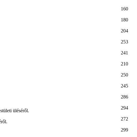
160
180
204
253
241
210
250
245
286
294
ületi üléséről.
272
ről.
299