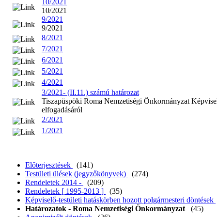
10/2021
10/2021
9/2021
9/2021
8/2021
7/2021
6/2021
5/2021
4/2021
3/2021- (II.11.) számú határozat
Tiszapüspöki Roma Nemzetiségi Önkormányzat Képviselő 
elfogadásáról
2/2021
1/2021
Előterjesztések
(141)
Testületi ülések (jegyzőkönyvek)
(274)
Rendeletek 2014 -
(209)
Rendeletek [ 1995-2013 ]
(35)
Képviselő-testületi hatáskörben hozott polgármesteri döntések
Határozatok - Roma Nemzetiségi Önkormányzat
(45)