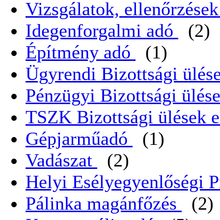
Vizsgálatok, ellenőrzése
Idegenforgalmi adó
(2)
Építmény adó
(1)
Ügyrendi Bizottsági ülése
Pénzügyi Bizottsági ülése
TSZK Bizottsági ülések e
Gépjarműadó
(1)
Vadászat
(2)
Helyi Esélyegyenlőségi 
Pálinka magánfőzés
(2)