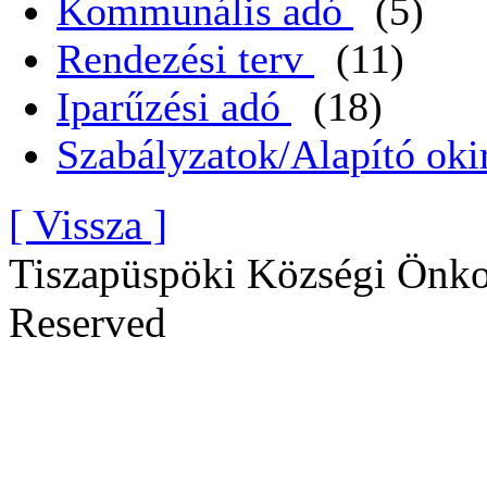
Kommunális adó
(5)
Rendezési terv
(11)
Iparűzési adó
(18)
Szabályzatok/Alapító oki
[ Vissza ]
Tiszapüspöki Községi Önko
Reserved