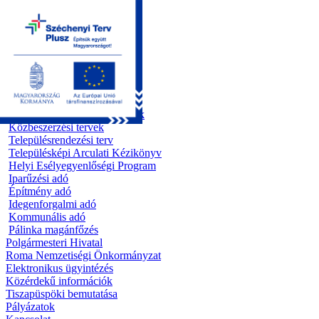
Kezdőoldal
Önkormányzat
Előterjesztések
Testületi ülések
Polgármesteri döntések
Bizottsági ülések
Rendeletek 1995 - 2013
Rendeletek 2014 - 2026
Szabályzatok/Alapító okiratok
Közbeszerzési tervek
Településrendezési terv
Településképi Arculati Kézikönyv
Helyi Esélyegyenlőségi Program
Iparűzési adó
Építmény adó
Idegenforgalmi adó
Kommunális adó
Pálinka magánfőzés
Polgármesteri Hivatal
Roma Nemzetiségi Önkormányzat
Elektronikus ügyintézés
Közérdekű információk
Tiszapüspöki bemutatása
Pályázatok