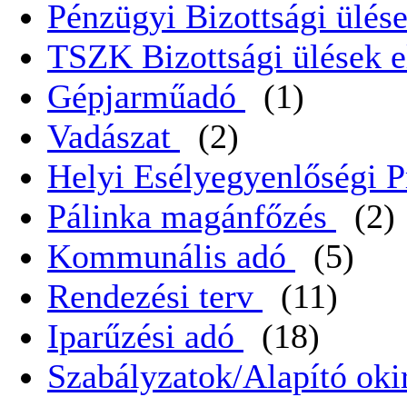
Pénzügyi Bizottsági ülése
TSZK Bizottsági ülések e
Gépjarműadó
(1)
Vadászat
(2)
Helyi Esélyegyenlőségi 
Pálinka magánfőzés
(2)
Kommunális adó
(5)
Rendezési terv
(11)
Iparűzési adó
(18)
Szabályzatok/Alapító oki