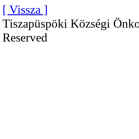
[ Vissza ]
Tiszapüspöki Községi Önko
Reserved