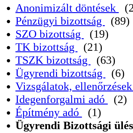
Anonimizált döntések
(
Pénzügyi bizottság
(89)
SZO bizottság
(19)
TK bizottság
(21)
TSZK bizottság
(63)
Ügyrendi bizottság
(6)
Vizsgálatok, ellenőrzése
Idegenforgalmi adó
(2)
Építmény adó
(1)
Ügyrendi Bizottsági ülés