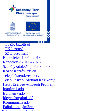
Kezdőoldal
Önkormányzat
Előterjesztések
Testületi ülések
Polgármesteri döntések
Bizottsági ülések
Ügyrendi bizottság
Előterjesztések
Pénzügyi bizottság
TSZK bizottság
TK bizottság
SZO bizottság
Rendeletek 1995 - 2013
Rendeletek 2014 - 2026
Szabályzatok/Alapító okiratok
Közbeszerzési tervek
Településrendezési terv
Településképi Arculati Kézikönyv
Helyi Esélyegyenlőségi Program
Iparűzési adó
Építmény adó
Idegenforgalmi adó
Kommunális adó
Pálinka magánfőzés