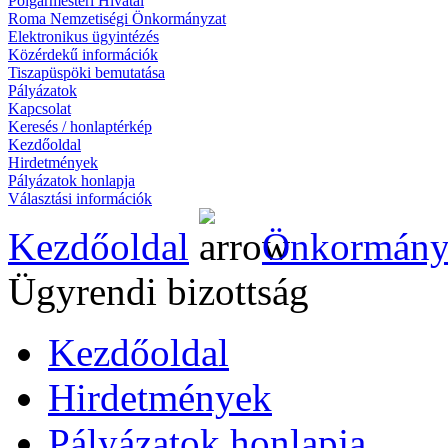
Polgármesteri Hivatal
Roma Nemzetiségi Önkormányzat
Elektronikus ügyintézés
Közérdekű információk
Tiszapüspöki bemutatása
Pályázatok
Kapcsolat
Keresés / honlaptérkép
Kezdőoldal
Hirdetmények
Pályázatok honlapja
Választási információk
Kezdőoldal
Önkormány
Ügyrendi bizottság
Kezdőoldal
Hirdetmények
Pályázatok honlapja