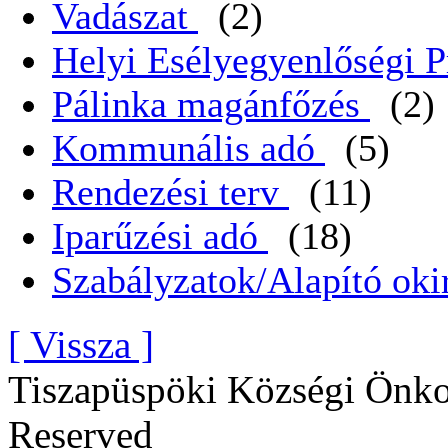
Vadászat
(2)
Helyi Esélyegyenlőségi 
Pálinka magánfőzés
(2)
Kommunális adó
(5)
Rendezési terv
(11)
Iparűzési adó
(18)
Szabályzatok/Alapító oki
[ Vissza ]
Tiszapüspöki Községi Önko
Reserved