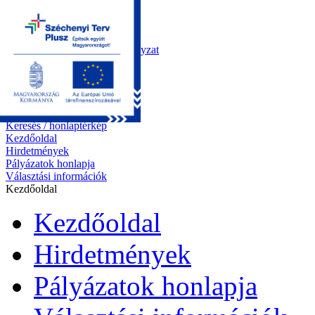
Kezdőoldal
Önkormányzat
Polgármesteri Hivatal
Roma Nemzetiségi Önkormányzat
Elektronikus ügyintézés
Közérdekű információk
Tiszapüspöki bemutatása
Pályázatok
Kapcsolat
Keresés / honlaptérkép
Kezdőoldal
Hirdetmények
Pályázatok honlapja
Választási információk
Kezdőoldal
Kezdőoldal
Hirdetmények
Pályázatok honlapja