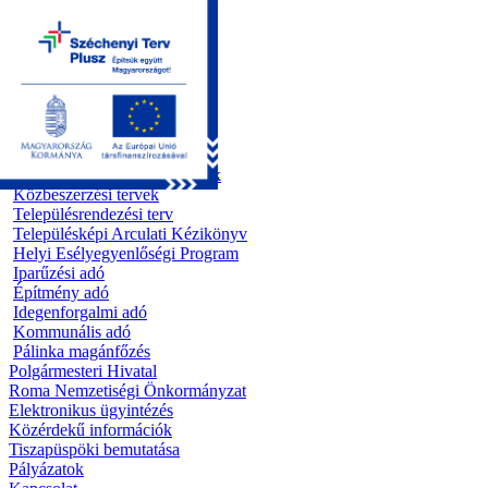
Kezdőoldal
Önkormányzat
Előterjesztések
Testületi ülések
Polgármesteri döntések
Bizottsági ülések
Rendeletek 1995 - 2013
Rendeletek 2014 - 2026
Szabályzatok/Alapító okiratok
Közbeszerzési tervek
Településrendezési terv
Településképi Arculati Kézikönyv
Helyi Esélyegyenlőségi Program
Iparűzési adó
Építmény adó
Idegenforgalmi adó
Kommunális adó
Pálinka magánfőzés
Polgármesteri Hivatal
Roma Nemzetiségi Önkormányzat
Elektronikus ügyintézés
Közérdekű információk
Tiszapüspöki bemutatása
Pályázatok