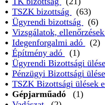
TK bizottság
(21)
TSZK bizottság
(63)
Ügyrendi bizottság
(6)
Vizsgálatok, ellenőrzése
Idegenforgalmi adó
(2)
Építmény adó
(1)
Ügyrendi Bizottsági ülése
Pénzügyi Bizottsági ülése
TSZK Bizottsági ülések e
Gépjarműadó
(1)
Vadászat
(2)