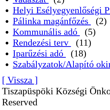
Helyi Esélyegyenlőségi 
Pálinka magánfőzés
(2)
Kommunális adó
(5)
Rendezési terv
(11)
Iparűzési adó
(18)
Szabályzatok/Alapító oki
[ Vissza ]
Tiszapüspöki Községi Önko
Reserved