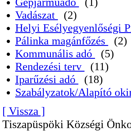
Gépjarműadó
(1)
Vadászat
(2)
Helyi Esélyegyenlőségi 
Pálinka magánfőzés
(2)
Kommunális adó
(5)
Rendezési terv
(11)
Iparűzési adó
(18)
Szabályzatok/Alapító oki
[ Vissza ]
Tiszapüspöki Községi Önko