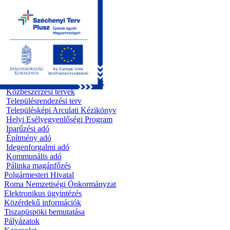
Kezdőoldal
Önkormányzat
Előterjesztések
Testületi ülések
Polgármesteri döntések
Bizottsági ülések
Rendeletek 1995 - 2013
Rendeletek 2014 - 2026
Szabályzatok/Alapító okiratok
Közbeszerzési tervek
Településrendezési terv
Településképi Arculati Kézikönyv
Helyi Esélyegyenlőségi Program
Iparűzési adó
Építmény adó
Idegenforgalmi adó
Kommunális adó
Pálinka magánfőzés
Polgármesteri Hivatal
Roma Nemzetiségi Önkormányzat
Elektronikus ügyintézés
Közérdekű információk
Tiszapüspöki bemutatása
Pályázatok