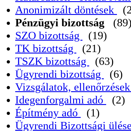
Anonimizált döntések
(
Pénzügyi bizottság
(89
SZO bizottság
(19)
TK bizottság
(21)
TSZK bizottság
(63)
Ügyrendi bizottság
(6)
Vizsgálatok, ellenőrzése
Idegenforgalmi adó
(2)
Építmény adó
(1)
Ügyrendi Bizottsági ülése