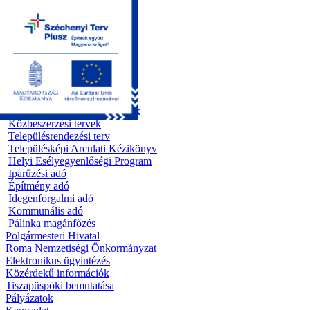
Kezdőoldal
Önkormányzat
Előterjesztések
Testületi ülések
Polgármesteri döntések
Bizottsági ülések
Rendeletek 1995 - 2013
Rendeletek 2014 - 2026
Szabályzatok/Alapító okiratok
Közbeszerzési tervek
Településrendezési terv
Településképi Arculati Kézikönyv
Helyi Esélyegyenlőségi Program
Iparűzési adó
Építmény adó
Idegenforgalmi adó
Kommunális adó
Pálinka magánfőzés
Polgármesteri Hivatal
Roma Nemzetiségi Önkormányzat
Elektronikus ügyintézés
Közérdekű információk
Tiszapüspöki bemutatása
Pályázatok