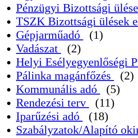
Pénzügyi Bizottsági ülése
TSZK Bizottsági ülések e
Gépjarműadó
(1)
Vadászat
(2)
Helyi Esélyegyenlőségi 
Pálinka magánfőzés
(2)
Kommunális adó
(5)
Rendezési terv
(11)
Iparűzési adó
(18)
Szabályzatok/Alapító oki