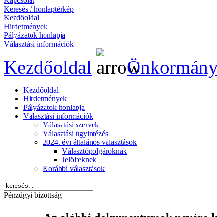
Kapcsolat
Keresés / honlaptérkép
Kezdőoldal
Hirdetmények
Pályázatok honlapja
Választási információk
Kezdőoldal
Önkormány
Kezdőoldal
Hirdetmények
Pályázatok honlapja
Választási információk
Választási szervek
Választási ügyintézés
2024. évi általános választások
Választópolgároknak
Jelölteknek
Korábbi választások
Pénzügyi bizottság