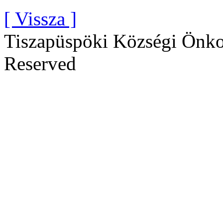
[ Vissza ]
Tiszapüspöki Községi Önko
Reserved