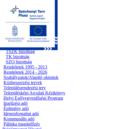
Kezdőoldal
Önkormányzat
Előterjesztések
Testületi ülések
Polgármesteri döntések
Bizottsági ülések
Ügyrendi bizottság
Előterjesztések
Pénzügyi bizottság
TSZK bizottság
TK bizottság
SZO bizottság
Rendeletek 1995 - 2013
Rendeletek 2014 - 2026
Szabályzatok/Alapító okiratok
Közbeszerzési tervek
Településrendezési terv
Településképi Arculati Kézikönyv
Helyi Esélyegyenlőségi Program
Iparűzési adó
Építmény adó
Idegenforgalmi adó
Kommunális adó
Pálinka magánfőzés