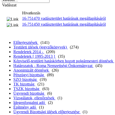
Vadászat
Hivatkozás
16-751470 vadászterület határának megállapításáról
16-751450 vadászterület határának megállapításáról
Előterjesztések
(141)
Testületi ülések (jegyzőkönyvek)
(274)
Rendeletek 2014 -
(209)
Rendeletek [ 1995-2013 ]
(35)
Képviselő-testületi hatáskörben hozott polgármesteri döntések
Határozatok - Roma Nemzetiségi Önkormányzat
(45)
Anonimizált döntések
(26)
Pénzügyi bizottság
(89)
SZO bizottság
(19)
TK bizottság
(21)
TSZK bizottság
(63)
Ügyrendi bizottság
(6)
Vizsgálatok, ellenőrzések
(1)
Idegenforgalmi adó
(2)
Építmény adó
(1)
Ügyrendi Bizottsági ülések előterjesztése
(1)