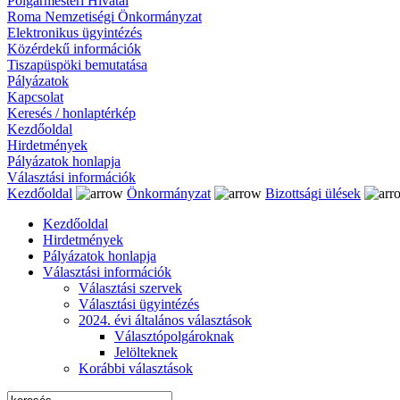
Polgármesteri Hivatal
Roma Nemzetiségi Önkormányzat
Elektronikus ügyintézés
Közérdekű információk
Tiszapüspöki bemutatása
Pályázatok
Kapcsolat
Keresés / honlaptérkép
Kezdőoldal
Hirdetmények
Pályázatok honlapja
Választási információk
Kezdőoldal
Önkormányzat
Bizottsági ülések
Kezdőoldal
Hirdetmények
Pályázatok honlapja
Választási információk
Választási szervek
Választási ügyintézés
2024. évi általános választások
Választópolgároknak
Jelölteknek
Korábbi választások