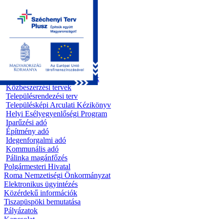
Kezdőoldal
Önkormányzat
Előterjesztések
Testületi ülések
Polgármesteri döntések
Bizottsági ülések
Rendeletek 1995 - 2013
Rendeletek 2014 - 2026
Szabályzatok/Alapító okiratok
Közbeszerzési tervek
Településrendezési terv
Településképi Arculati Kézikönyv
Helyi Esélyegyenlőségi Program
Iparűzési adó
Építmény adó
Idegenforgalmi adó
Kommunális adó
Pálinka magánfőzés
Polgármesteri Hivatal
Roma Nemzetiségi Önkormányzat
Elektronikus ügyintézés
Közérdekű információk
Tiszapüspöki bemutatása
Pályázatok