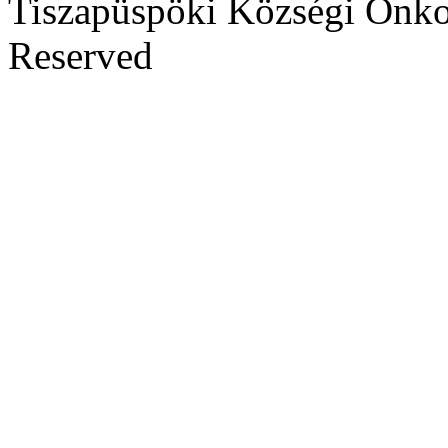
Tiszapüspöki Községi Önko
Reserved