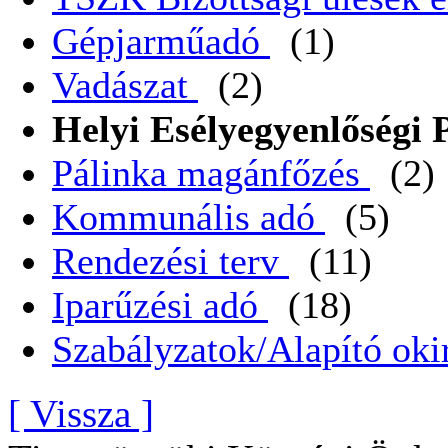
Gépjarműadó
(1)
Vadászat
(2)
Helyi Esélyegyenlőségi
Pálinka magánfőzés
(2)
Kommunális adó
(5)
Rendezési terv
(11)
Iparűzési adó
(18)
Szabályzatok/Alapító oki
[ Vissza ]