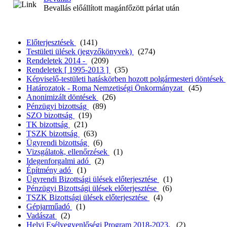
Bevallás előállított magánfőzött párlat után
Előterjesztések
(141)
Testületi ülések (jegyzőkönyvek)
(274)
Rendeletek 2014 -
(209)
Rendeletek [ 1995-2013 ]
(35)
Képviselő-testületi hatáskörben hozott polgármesteri döntések
Határozatok - Roma Nemzetiségi Önkormányzat
(45)
Anonimizált döntések
(26)
Pénzügyi bizottság
(89)
SZO bizottság
(19)
TK bizottság
(21)
TSZK bizottság
(63)
Ügyrendi bizottság
(6)
Vizsgálatok, ellenőrzések
(1)
Idegenforgalmi adó
(2)
Építmény adó
(1)
Ügyrendi Bizottsági ülések előterjesztése
(1)
Pénzügyi Bizottsági ülések előterjesztése
(6)
TSZK Bizottsági ülések előterjesztése
(4)
Gépjarműadó
(1)
Vadászat
(2)
Helyi Esélyegyenlőségi Program 2018-2023.
(2)