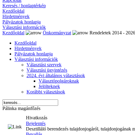
Kapcsolat
Keresés / honlaptérkép
Kezdőoldal
Hirdetmények
Pályázatok honlapja
Választási információk
Kezdőoldal
Önkormányzat
Rendeletek 2014 - 202
Kezdőoldal
Hirdetmények
Pályázatok honlapja
Választási információk
Választási szervek
Választási ügyintézés
2024. évi általános választások
Választópolgároknak
Jelölteknek
Korábbi választások
Pálinka magánfőzés
Hivatkozás
Bejelentés
Desztilláló berendezés tulajdonjogáról, tulajdonjogának 
Bevallás