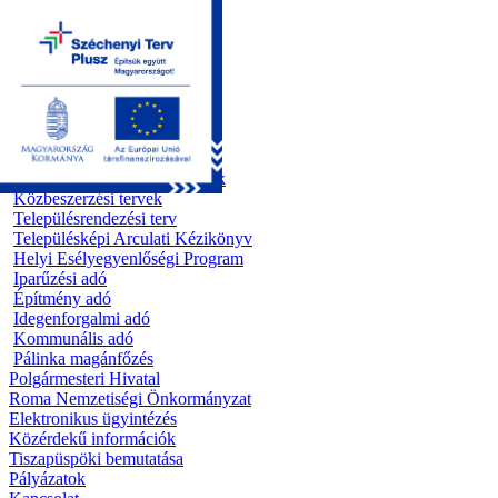
Kezdőoldal
Önkormányzat
Előterjesztések
Testületi ülések
Polgármesteri döntések
Bizottsági ülések
Rendeletek 1995 - 2013
Rendeletek 2014 - 2026
Szabályzatok/Alapító okiratok
Közbeszerzési tervek
Településrendezési terv
Településképi Arculati Kézikönyv
Helyi Esélyegyenlőségi Program
Iparűzési adó
Építmény adó
Idegenforgalmi adó
Kommunális adó
Pálinka magánfőzés
Polgármesteri Hivatal
Roma Nemzetiségi Önkormányzat
Elektronikus ügyintézés
Közérdekű információk
Tiszapüspöki bemutatása
Pályázatok