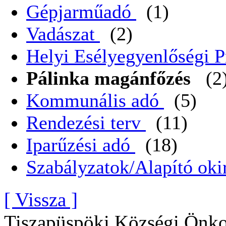
Gépjarműadó
(1)
Vadászat
(2)
Helyi Esélyegyenlőségi 
Pálinka magánfőzés
(2
Kommunális adó
(5)
Rendezési terv
(11)
Iparűzési adó
(18)
Szabályzatok/Alapító oki
[ Vissza ]
Tiszapüspöki Községi Önko