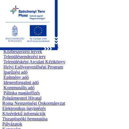
Kezdőoldal
Önkormányzat
Előterjesztések
Testületi ülések
Polgármesteri döntések
Bizottsági ülések
Rendeletek 1995 - 2013
Rendeletek 2014 - 2026
Szabályzatok/Alapító okiratok
Közbeszerzési tervek
Településrendezési terv
Településképi Arculati Kézikönyv
Helyi Esélyegyenlőségi Program
Iparűzési adó
Építmény adó
Idegenforgalmi adó
Kommunális adó
Pálinka magánfőzés
Polgármesteri Hivatal
Roma Nemzetiségi Önkormányzat
Elektronikus ügyintézés
Közérdekű információk
Tiszapüspöki bemutatása
Pályázatok