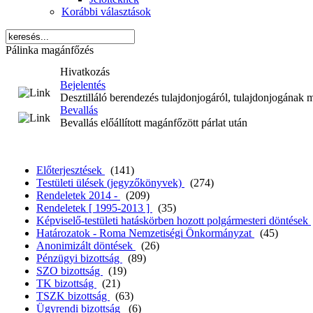
Korábbi választások
Pálinka magánfőzés
Hivatkozás
Bejelentés
Desztilláló berendezés tulajdonjogáról, tulajdonjogának 
Bevallás
Bevallás előállított magánfőzött párlat után
Előterjesztések
(141)
Testületi ülések (jegyzőkönyvek)
(274)
Rendeletek 2014 -
(209)
Rendeletek [ 1995-2013 ]
(35)
Képviselő-testületi hatáskörben hozott polgármesteri döntések
Határozatok - Roma Nemzetiségi Önkormányzat
(45)
Anonimizált döntések
(26)
Pénzügyi bizottság
(89)
SZO bizottság
(19)
TK bizottság
(21)
TSZK bizottság
(63)
Ügyrendi bizottság
(6)