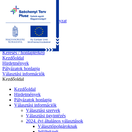
Kezdőoldal
Önkormányzat
Polgármesteri Hivatal
Roma Nemzetiségi Önkormányzat
Elektronikus ügyintézés
Közérdekű információk
Tiszapüspöki bemutatása
Pályázatok
Kapcsolat
Keresés / honlaptérkép
Kezdőoldal
Hirdetmények
Pályázatok honlapja
Választási információk
Kezdőoldal
Kezdőoldal
Hirdetmények
Pályázatok honlapja
Választási információk
Választási szervek
Választási ügyintézés
2024. évi általános választások
Választópolgároknak
Jelölteknek