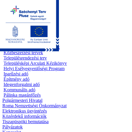
Kezdőoldal
Önkormányzat
Előterjesztések
Testületi ülések
Polgármesteri döntések
Bizottsági ülések
Rendeletek 1995 - 2013
Rendeletek 2014 - 2026
Szabályzatok/Alapító okiratok
Közbeszerzési tervek
Településrendezési terv
Településképi Arculati Kézikönyv
Helyi Esélyegyenlőségi Program
Iparűzési adó
Építmény adó
Idegenforgalmi adó
Kommunális adó
Pálinka magánfőzés
Polgármesteri Hivatal
Roma Nemzetiségi Önkormányzat
Elektronikus ügyintézés
Közérdekű információk
Tiszapüspöki bemutatása
Pályázatok