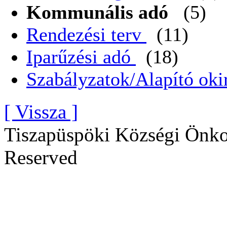
Kommunális adó
(5)
Rendezési terv
(11)
Iparűzési adó
(18)
Szabályzatok/Alapító oki
[ Vissza ]
Tiszapüspöki Községi Önko
Reserved