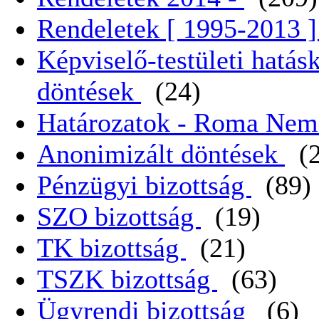
Rendeletek [ 1995-2013 
Képviselő-testületi hatás
döntések
(24)
Határozatok - Roma Nem
Anonimizált döntések
(
Pénzügyi bizottság
(89)
SZO bizottság
(19)
TK bizottság
(21)
TSZK bizottság
(63)
Ügyrendi bizottság
(6)