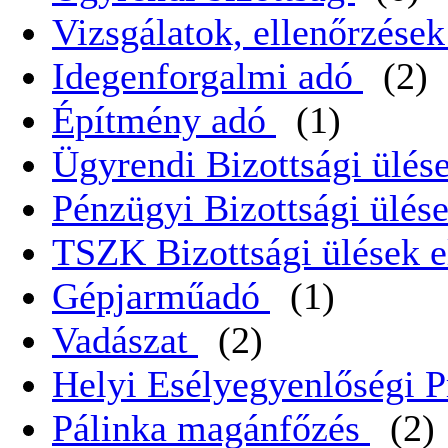
Vizsgálatok, ellenőrzése
Idegenforgalmi adó
(2)
Építmény adó
(1)
Ügyrendi Bizottsági ülése
Pénzügyi Bizottsági ülése
TSZK Bizottsági ülések e
Gépjarműadó
(1)
Vadászat
(2)
Helyi Esélyegyenlőségi 
Pálinka magánfőzés
(2)