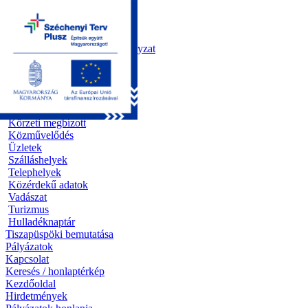
Kezdőoldal
Önkormányzat
Polgármesteri Hivatal
Roma Nemzetiségi Önkormányzat
Elektronikus ügyintézés
Közérdekű információk
Egészségügy
Oktatás
Szociális alapellátás
Körzeti megbízott
Közművelődés
Üzletek
Szálláshelyek
Telephelyek
Közérdekű adatok
Vadászat
Turizmus
Hulladéknaptár
Tiszapüspöki bemutatása
Pályázatok
Kapcsolat
Keresés / honlaptérkép
Kezdőoldal
Hirdetmények