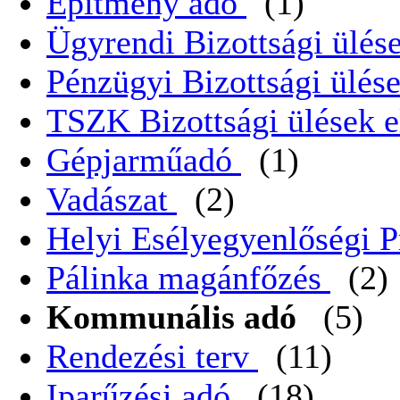
Építmény adó
(1)
Ügyrendi Bizottsági ülése
Pénzügyi Bizottsági ülése
TSZK Bizottsági ülések e
Gépjarműadó
(1)
Vadászat
(2)
Helyi Esélyegyenlőségi 
Pálinka magánfőzés
(2)
Kommunális adó
(5)
Rendezési terv
(11)
Iparűzési adó
(18)