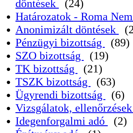
döntések
(24)
Határozatok - Roma Nem
Anonimizált döntések
(
Pénzügyi bizottság
(89)
SZO bizottság
(19)
TK bizottság
(21)
TSZK bizottság
(63)
Ügyrendi bizottság
(6)
Vizsgálatok, ellenőrzése
Idegenforgalmi adó
(2)