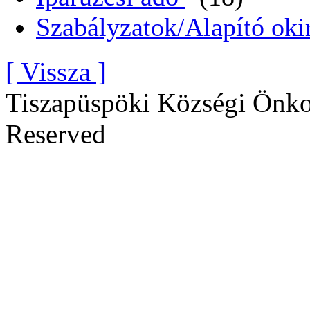
Szabályzatok/Alapító oki
[ Vissza ]
Tiszapüspöki Községi Önko
Reserved