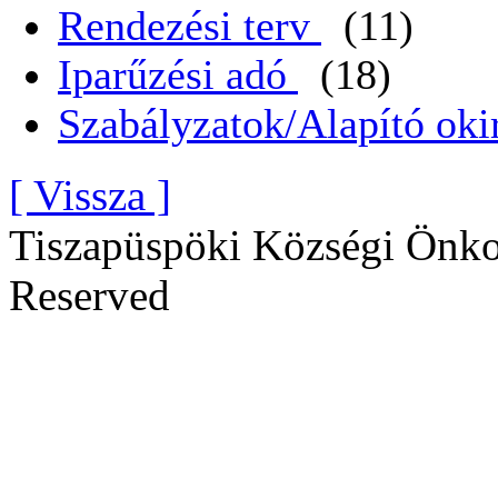
Rendezési terv
(11)
Iparűzési adó
(18)
Szabályzatok/Alapító oki
[ Vissza ]
Tiszapüspöki Községi Önko
Reserved