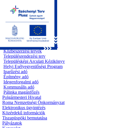
Kezdőoldal
Önkormányzat
Előterjesztések
Testületi ülések
Polgármesteri döntések
Bizottsági ülések
Rendeletek 1995 - 2013
Rendeletek 2014 - 2026
Szabályzatok/Alapító okiratok
Közbeszerzési tervek
Településrendezési terv
Településképi Arculati Kézikönyv
Helyi Esélyegyenlőségi Program
Iparűzési adó
Építmény adó
Idegenforgalmi adó
Kommunális adó
Pálinka magánfőzés
Polgármesteri Hivatal
Roma Nemzetiségi Önkormányzat
Elektronikus ügyintézés
Közérdekű információk
Tiszapüspöki bemutatása
Pályázatok