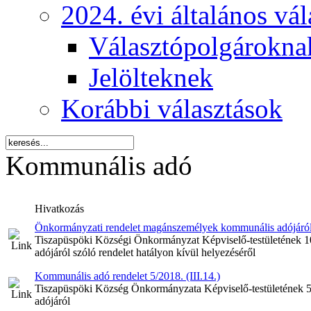
2024. évi általános vá
Választópolgárokna
Jelölteknek
Korábbi választások
Kommunális adó
Hivatkozás
Önkormányzati rendelet magánszemélyek kommunális adójáról sz
Tiszapüspöki Községi Önkormányzat Képviselő-testületének 1
adójáról szóló rendelet hatályon kívül helyezéséről
Kommunális adó rendelet 5/2018. (III.14.)
Tiszapüspöki Község Önkormányzata Képviselő-testületének 5
adójáról