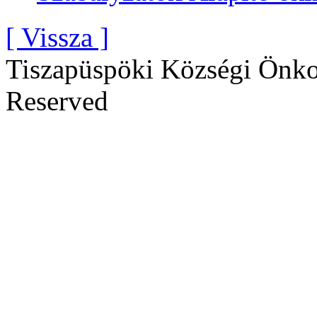
[ Vissza ]
Tiszapüspöki Községi Önko
Reserved