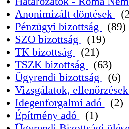
Határozatok - Roma Nem
Anonimizált döntések
(
Pénzügyi bizottság
(89)
SZO bizottság
(19)
TK bizottság
(21)
TSZK bizottság
(63)
Ügyrendi bizottság
(6)
Vizsgálatok, ellenőrzése
Idegenforgalmi adó
(2)
Építmény adó
(1)
Ügyrendi Bizottsági ülése