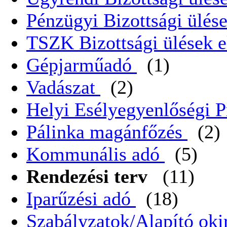
Pénzügyi Bizottsági ülése
TSZK Bizottsági ülések e
Gépjarműadó
(1)
Vadászat
(2)
Helyi Esélyegyenlőségi 
Pálinka magánfőzés
(2)
Kommunális adó
(5)
Rendezési terv
(11)
Iparűzési adó
(18)
Szabályzatok/Alapító oki