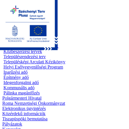
Kezdőoldal
Önkormányzat
Előterjesztések
Testületi ülések
Polgármesteri döntések
Bizottsági ülések
Rendeletek 1995 - 2013
Rendeletek 2014 - 2026
Szabályzatok/Alapító okiratok
Közbeszerzési tervek
Településrendezési terv
Településképi Arculati Kézikönyv
Helyi Esélyegyenlőségi Program
Iparűzési adó
Építmény adó
Idegenforgalmi adó
Kommunális adó
Pálinka magánfőzés
Polgármesteri Hivatal
Roma Nemzetiségi Önkormányzat
Elektronikus ügyintézés
Közérdekű információk
Tiszapüspöki bemutatása
Pályázatok