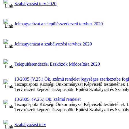
Szabályozási terv 2020
Jelmagyarázat a településszerkezeti tervhez 2020
Jelmagyarázat a szabályozási tervhez 2020
Településrendezési Eszközök Módosítása 2020
13/2005.(V.25.) Ök. számú rendelet (egységes szerkezetbe fogla
Tiszapüspöki Községi Önkormányzat Képviselő-testületének 13
Terv részeit képező Tiszapüspöki Építési Szabályzat és Szabály
13/2005. (V.25.) Ök. számú rendelet
Tiszapüspöki Községi Önkormányzat Képviselő-testületének 13
Terv részeit képező Tiszapüspöki Építési Szabályzat és Szabály
Szabályozási terv