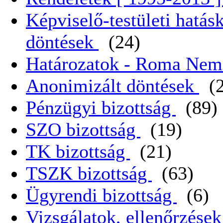
Képviselő-testületi hatás
döntések
(24)
Határozatok - Roma Nem
Anonimizált döntések
(
Pénzügyi bizottság
(89)
SZO bizottság
(19)
TK bizottság
(21)
TSZK bizottság
(63)
Ügyrendi bizottság
(6)
Vizsgálatok, ellenőrzése