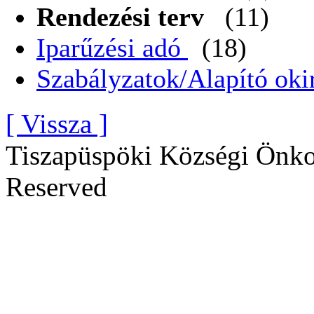
Rendezési terv
(11)
Iparűzési adó
(18)
Szabályzatok/Alapító oki
[ Vissza ]
Tiszapüspöki Községi Önko
Reserved