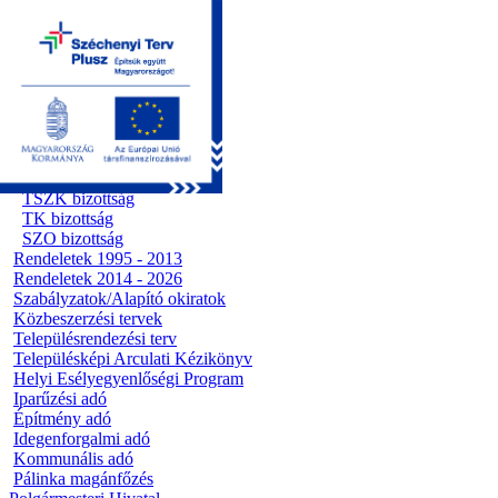
Kezdőoldal
Önkormányzat
Előterjesztések
Testületi ülések
Polgármesteri döntések
Bizottsági ülések
Ügyrendi bizottság
Pénzügyi bizottság
Előterjesztések
TSZK bizottság
TK bizottság
SZO bizottság
Rendeletek 1995 - 2013
Rendeletek 2014 - 2026
Szabályzatok/Alapító okiratok
Közbeszerzési tervek
Településrendezési terv
Településképi Arculati Kézikönyv
Helyi Esélyegyenlőségi Program
Iparűzési adó
Építmény adó
Idegenforgalmi adó
Kommunális adó
Pálinka magánfőzés