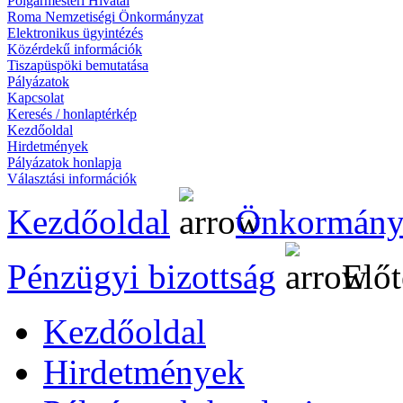
Polgármesteri Hivatal
Roma Nemzetiségi Önkormányzat
Elektronikus ügyintézés
Közérdekű információk
Tiszapüspöki bemutatása
Pályázatok
Kapcsolat
Keresés / honlaptérkép
Kezdőoldal
Hirdetmények
Pályázatok honlapja
Választási információk
Kezdőoldal
Önkormány
Pénzügyi bizottság
Előt
Kezdőoldal
Hirdetmények