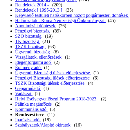
Rendeletek 2014 -
(209)
Rendeletek [ 1995-2013 ]
(35)
Képviselő-testületi hatáskörben hozott polgármesteri döntések
Határozatok - Roma Nemzetiségi Önkormányzat
(45)
Anonimizált döntések
(26)
Pénzügyi bizottság
(89)
SZO bizottság
(19)
TK bizottság
(21)
TSZK bizottság
(63)
Ügyrendi bizottság
(6)
Vizsgálatok, ellenőrzések
(1)
Idegenforgalmi adó
(2)
Építmény adó
(1)
Ügyrendi Bizottsági ülések előterjesztése
(1)
Pénzügyi Bizottsági ülések előterjesztése
(6)
TSZK Bizottsági ülések előterjesztése
(4)
Gépjarműadó
(1)
Vadászat
(2)
Helyi Esélyegyenlőségi Program 2018-2023.
(2)
Pálinka magánfőzés
(2)
Kommunális adó
(5)
Rendezési terv
(11)
Iparűzési adó
(18)
Szabályzatok/Alapító okiratok
(16)