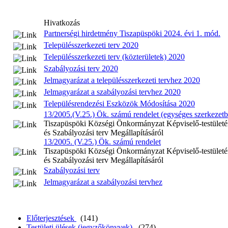
Hivatkozás
Partnerségi hirdetmény Tiszapüspöki 2024. évi 1. mód.
Településszerkezeti terv 2020
Településszerkezeti terv (közterületek) 2020
Szabályozási terv 2020
Jelmagyarázat a településszerkezeti tervhez 2020
Jelmagyarázat a szabályozási tervhez 2020
Településrendezési Eszközök Módosítása 2020
13/2005.(V.25.) Ök. számú rendelet (egységes szerkezetbe
Tiszapüspöki Községi Önkormányzat Képviselő-testületén
és Szabályozási terv Megállapításáról
13/2005. (V.25.) Ök. számú rendelet
Tiszapüspöki Községi Önkormányzat Képviselő-testületéne
és Szabályozási terv Megállapításáról
Szabályozási terv
Jelmagyarázat a szabályozási tervhez
Előterjesztések
(141)
Testületi ülések (jegyzőkönyvek)
(274)