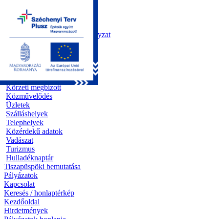
Kezdőoldal
Önkormányzat
Polgármesteri Hivatal
Roma Nemzetiségi Önkormányzat
Elektronikus ügyintézés
Közérdekű információk
Egészségügy
Oktatás
Szociális alapellátás
Körzeti megbízott
Közművelődés
Üzletek
Szálláshelyek
Telephelyek
Közérdekű adatok
Vadászat
Turizmus
Hulladéknaptár
Tiszapüspöki bemutatása
Pályázatok
Kapcsolat
Keresés / honlaptérkép
Kezdőoldal
Hirdetmények