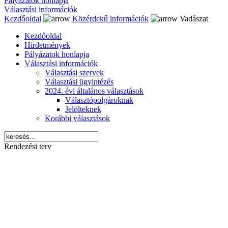
Pályázatok honlapja
Választási információk
Kezdőoldal
Közérdekű információk
Vadászat
Kezdőoldal
Hirdetmények
Pályázatok honlapja
Választási információk
Választási szervek
Választási ügyintézés
2024. évi általános választások
Választópolgároknak
Jelölteknek
Korábbi választások
Rendezési terv