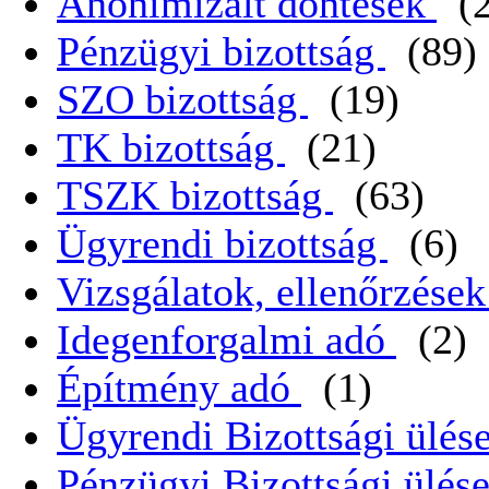
Anonimizált döntések
(
Pénzügyi bizottság
(89)
SZO bizottság
(19)
TK bizottság
(21)
TSZK bizottság
(63)
Ügyrendi bizottság
(6)
Vizsgálatok, ellenőrzése
Idegenforgalmi adó
(2)
Építmény adó
(1)
Ügyrendi Bizottsági ülése
Pénzügyi Bizottsági ülése