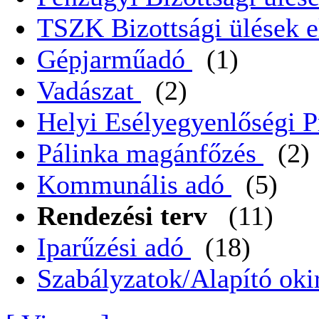
TSZK Bizottsági ülések e
Gépjarműadó
(1)
Vadászat
(2)
Helyi Esélyegyenlőségi 
Pálinka magánfőzés
(2)
Kommunális adó
(5)
Rendezési terv
(11)
Iparűzési adó
(18)
Szabályzatok/Alapító oki