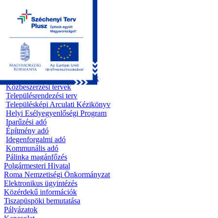
Kezdőoldal
Önkormányzat
Előterjesztések
Testületi ülések
Polgármesteri döntések
Bizottsági ülések
Rendeletek 1995 - 2013
Rendeletek 2014 - 2026
Szabályzatok/Alapító okiratok
Közbeszerzési tervek
Településrendezési terv
Településképi Arculati Kézikönyv
Helyi Esélyegyenlőségi Program
Iparűzési adó
Építmény adó
Idegenforgalmi adó
Kommunális adó
Pálinka magánfőzés
Polgármesteri Hivatal
Roma Nemzetiségi Önkormányzat
Elektronikus ügyintézés
Közérdekű információk
Tiszapüspöki bemutatása
Pályázatok