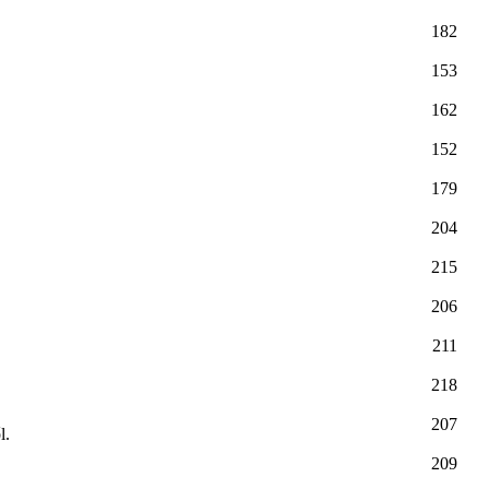
182
153
162
152
179
204
215
206
211
218
207
l.
209