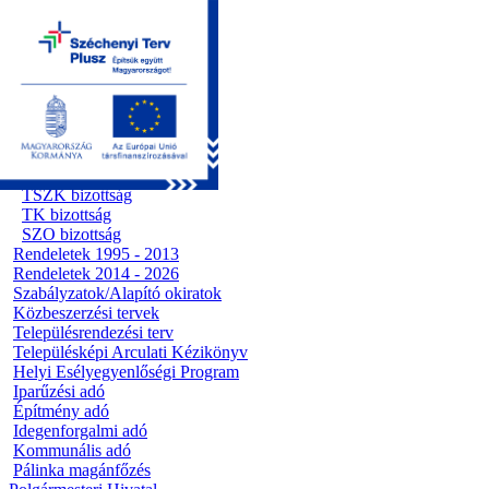
Kezdőoldal
Önkormányzat
Előterjesztések
Testületi ülések
Polgármesteri döntések
Bizottsági ülések
Ügyrendi bizottság
Előterjesztések
Pénzügyi bizottság
TSZK bizottság
TK bizottság
SZO bizottság
Rendeletek 1995 - 2013
Rendeletek 2014 - 2026
Szabályzatok/Alapító okiratok
Közbeszerzési tervek
Településrendezési terv
Településképi Arculati Kézikönyv
Helyi Esélyegyenlőségi Program
Iparűzési adó
Építmény adó
Idegenforgalmi adó
Kommunális adó
Pálinka magánfőzés