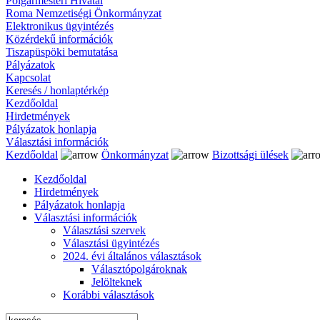
Polgármesteri Hivatal
Roma Nemzetiségi Önkormányzat
Elektronikus ügyintézés
Közérdekű információk
Tiszapüspöki bemutatása
Pályázatok
Kapcsolat
Keresés / honlaptérkép
Kezdőoldal
Hirdetmények
Pályázatok honlapja
Választási információk
Kezdőoldal
Önkormányzat
Bizottsági ülések
Kezdőoldal
Hirdetmények
Pályázatok honlapja
Választási információk
Választási szervek
Választási ügyintézés
2024. évi általános választások
Választópolgároknak
Jelölteknek
Korábbi választások