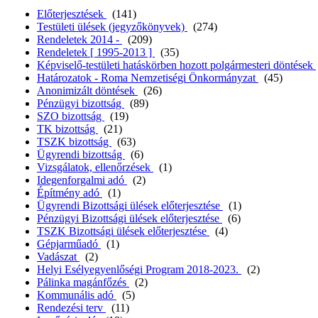
Előterjesztések
(141)
Testületi ülések (jegyzőkönyvek)
(274)
Rendeletek 2014 -
(209)
Rendeletek [ 1995-2013 ]
(35)
Képviselő-testületi hatáskörben hozott polgármesteri döntések
Határozatok - Roma Nemzetiségi Önkormányzat
(45)
Anonimizált döntések
(26)
Pénzügyi bizottság
(89)
SZO bizottság
(19)
TK bizottság
(21)
TSZK bizottság
(63)
Ügyrendi bizottság
(6)
Vizsgálatok, ellenőrzések
(1)
Idegenforgalmi adó
(2)
Építmény adó
(1)
Ügyrendi Bizottsági ülések előterjesztése
(1)
Pénzügyi Bizottsági ülések előterjesztése
(6)
TSZK Bizottsági ülések előterjesztése
(4)
Gépjarműadó
(1)
Vadászat
(2)
Helyi Esélyegyenlőségi Program 2018-2023.
(2)
Pálinka magánfőzés
(2)
Kommunális adó
(5)
Rendezési terv
(11)