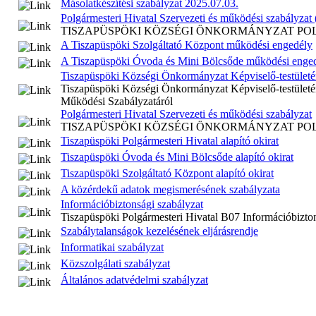
Másolatkészítési szabályzat 2025.07.03.
Polgármesteri Hivatal Szervezeti és működési szabályzat
TISZAPÜSPÖKI KÖZSÉGI ÖNKORMÁNYZAT POLGÁR
A Tiszapüspöki Szolgáltató Központ működési engedély
A Tiszapüspöki Óvoda és Mini Bölcsőde működési enge
Tiszapüspöki Községi Önkormányzat Képviselő-testületé
Tiszapüspöki Községi Önkormányzat Képviselő-testületén
Működési Szabályzatáról
Polgármesteri Hivatal Szervezeti és működési szabályzat
TISZAPÜSPÖKI KÖZSÉGI ÖNKORMÁNYZAT POL
Tiszapüspöki Polgármesteri Hivatal alapító okirat
Tiszapüspöki Óvoda és Mini Bölcsőde alapító okirat
Tiszapüspöki Szolgáltató Központ alapító okirat
A közérdekű adatok megismerésének szabályzata
Információbiztonsági szabályzat
Tiszapüspöki Polgármesteri Hivatal B07 Információbizto
Szabálytalanságok kezelésének eljárásrendje
Informatikai szabályzat
Közszolgálati szabályzat
Általános adatvédelmi szabályzat