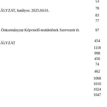
53
78
, hatályos: 2025.04.01.
83
77
 Önkormányzat Képviselő-testületének Szervezeti és
97
454
BÁLYZAT
1118
998
450
74
462
1068
1010
1024
1047