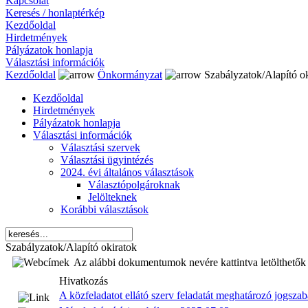
Kapcsolat
Keresés / honlaptérkép
Kezdőoldal
Hirdetmények
Pályázatok honlapja
Választási információk
Kezdőoldal
Önkormányzat
Szabályzatok/Alapító ok
Kezdőoldal
Hirdetmények
Pályázatok honlapja
Választási információk
Választási szervek
Választási ügyintézés
2024. évi általános választások
Választópolgároknak
Jelölteknek
Korábbi választások
Szabályzatok/Alapító okiratok
Az alábbi dokumentumok nevére kattintva letölthetők a
Hivatkozás
A közfeladatot ellátó szerv feladatát meghatározó jogsza