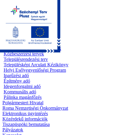
Kezdőoldal
Önkormányzat
Előterjesztések
Testületi ülések
Polgármesteri döntések
Bizottsági ülések
Rendeletek 1995 - 2013
Rendeletek 2014 - 2026
Szabályzatok/Alapító okiratok
Közbeszerzési tervek
Településrendezési terv
Településképi Arculati Kézikönyv
Helyi Esélyegyenlőségi Program
Iparűzési adó
Építmény adó
Idegenforgalmi adó
Kommunális adó
Pálinka magánfőzés
Polgármesteri Hivatal
Roma Nemzetiségi Önkormányzat
Elektronikus ügyintézés
Közérdekű információk
Tiszapüspöki bemutatása
Pályázatok