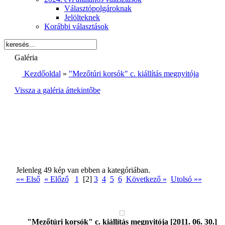
Választópolgároknak
Jelölteknek
Korábbi választások
Galéria
Kezdőoldal
»
"Mezőtúri korsók" c. kiállítás megnyitója
Vissza a galéria áttekintőbe
Jelenleg 49 kép van ebben a kategóriában.
«« Első
« Előző
1
[2]
3
4
5
6
Következő »
Utolsó »»
"Mezőtúri korsók" c. kiállítás megnyitója [2011. 06. 30.]