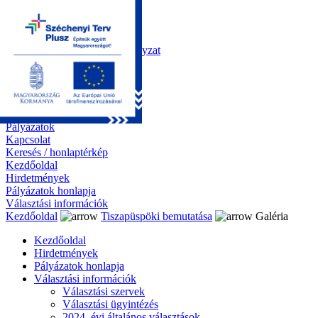
Kezdőoldal
Önkormányzat
Polgármesteri Hivatal
Roma Nemzetiségi Önkormányzat
Elektronikus ügyintézés
Közérdekű információk
Tiszapüspöki bemutatása
Galéria
Díjazottaink
Pályázatok
Kapcsolat
Keresés / honlaptérkép
Kezdőoldal
Hirdetmények
Pályázatok honlapja
Választási információk
Kezdőoldal
Tiszapüspöki bemutatása
Galéria
Kezdőoldal
Hirdetmények
Pályázatok honlapja
Választási információk
Választási szervek
Választási ügyintézés
2024. évi általános választások