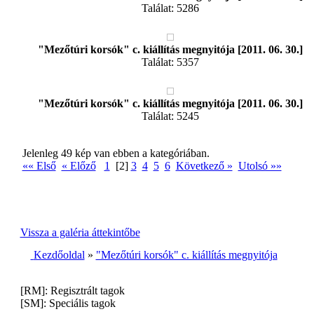
Találat: 5286
"Mezőtúri korsók" c. kiállítás megnyitója [2011. 06. 30.]
Találat: 5357
"Mezőtúri korsók" c. kiállítás megnyitója [2011. 06. 30.]
Találat: 5245
Jelenleg 49 kép van ebben a kategóriában.
«« Első
« Előző
1
[2]
3
4
5
6
Következő »
Utolsó »»
Vissza a galéria áttekintőbe
Kezdőoldal
»
"Mezőtúri korsók" c. kiállítás megnyitója
[RM]: Regisztrált tagok
[SM]: Speciális tagok