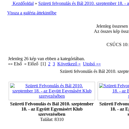
Kezdőoldal
»
Szüreti felvonulás és Bál 2010. szeptember 18. -
Vissza a galéria áttekintőbe
Jelenleg összesen
Az összes kép össz
CSÚCS 10
Jelenleg 26 kép van ebben a kategóriában.
«« Első « Előző [1]
2
3
Következő »
Utolsó »»
Szüreti felvonulás és Bál 2010. szep
Szüreti Felvonulás és Bál 2010. szeptember
Szüreti Felvon
18. - az Együtt Egymásért Klub
18. - az 
szervezésében
Találat: 8310