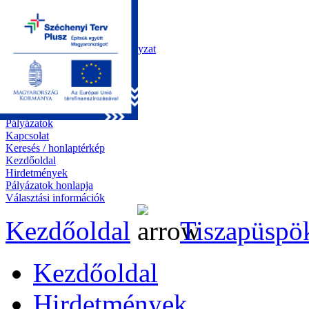
Kezdőoldal
Önkormányzat
Polgármesteri Hivatal
Roma Nemzetiségi Önkormányzat
Elektronikus ügyintézés
Közérdekű információk
Tiszapüspöki bemutatása
Galéria
Díjazottaink
Pályázatok
Kapcsolat
Keresés / honlaptérkép
Kezdőoldal
Hirdetmények
Pályázatok honlapja
Választási információk
Kezdőoldal
Tiszapüspö
Kezdőoldal
Hirdetmények