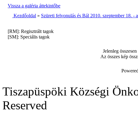
Vissza a galéria áttekintőbe
Kezdőoldal
»
Szüreti felvonulás és Bál 2010. szeptember 18. -
[RM]: Regisztrált tagok
[SM]: Speciális tagok
Jelenleg összesen
Az összes kép össz
Powered
Tiszapüspöki Községi Önko
Reserved