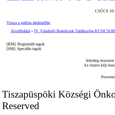
CSÚCS 10
Vissza a galéria áttekintőbe
Kezdőoldal
»
IV. Vándorló Bográcsok Találkozója KUNCSORB
[RM]: Regisztrált tagok
[SM]: Speciális tagok
Jelenleg összesen
Az összes kép össz
Powered
Tiszapüspöki Községi Önko
Reserved