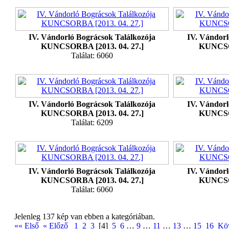
IV. Vándorló Bográcsok Találkozója
IV. Vándorl
KUNCSORBA [2013. 04. 27.]
KUNCSOR
Találat: 6060
IV. Vándorló Bográcsok Találkozója
IV. Vándorl
KUNCSORBA [2013. 04. 27.]
KUNCSOR
Találat: 6209
IV. Vándorló Bográcsok Találkozója
IV. Vándorl
KUNCSORBA [2013. 04. 27.]
KUNCSOR
Találat: 6060
Jelenleg 137 kép van ebben a kategóriában.
«« Első
« Előző
1
2
3
[4]
5
6
…
9
…
11
…
13
…
15
16
Kö