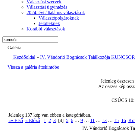
Választási szervek
Választási ügyintézés
2024. évi általános választások
Választópolgároknak
Jelölteknek
Korábbi választások
Galéria
Kezdőoldal
»
IV. Vándorló Bográcsok Találkozója KUNCSORB
Vissza a galéria áttekintőbe
Jelenleg összesen
Az összes kép össz
CSÚCS 10
Jelenleg 137 kép van ebben a kategóriában.
«« Első
« Előző
1
2
3
[4]
5
6
…
9
…
11
…
13
…
15
16
Kö
IV. Vándorló Bográcsok T