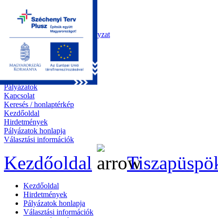
Kezdőoldal
Önkormányzat
Polgármesteri Hivatal
Roma Nemzetiségi Önkormányzat
Elektronikus ügyintézés
Közérdekű információk
Tiszapüspöki bemutatása
Galéria
Díjazottaink
Pályázatok
Kapcsolat
Keresés / honlaptérkép
Kezdőoldal
Hirdetmények
Pályázatok honlapja
Választási információk
Kezdőoldal
Tiszapüspö
Kezdőoldal
Hirdetmények
Pályázatok honlapja
Választási információk