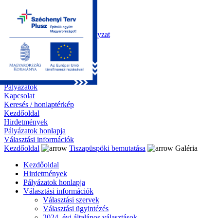
Kezdőoldal
Önkormányzat
Polgármesteri Hivatal
Roma Nemzetiségi Önkormányzat
Elektronikus ügyintézés
Közérdekű információk
Tiszapüspöki bemutatása
Galéria
Díjazottaink
Pályázatok
Kapcsolat
Keresés / honlaptérkép
Kezdőoldal
Hirdetmények
Pályázatok honlapja
Választási információk
Kezdőoldal
Tiszapüspöki bemutatása
Galéria
Kezdőoldal
Hirdetmények
Pályázatok honlapja
Választási információk
Választási szervek
Választási ügyintézés
2024. évi általános választások