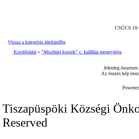
CSÚCS 10
Vissza a kategória áttekintőbe
Kezdőoldal
»
"Mezőtúri korsók" c. kiállítás megnyitója
Jelenleg összesen
Az összes kép össz
Powered
Tiszapüspöki Községi Önko
Reserved