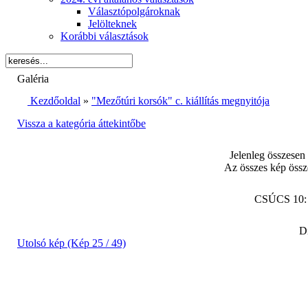
Választópolgároknak
Jelölteknek
Korábbi választások
Galéria
Kezdőoldal
»
"Mezőtúri korsók" c. kiállítás megnyitója
Vissza a kategória áttekintőbe
Jelenleg összesen
Az összes kép össz
CSÚCS 10
Di
Utolsó kép (Kép 25 / 49)