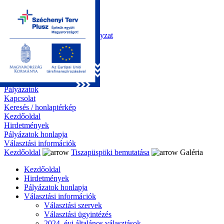
Kezdőoldal
Önkormányzat
Polgármesteri Hivatal
Roma Nemzetiségi Önkormányzat
Elektronikus ügyintézés
Közérdekű információk
Tiszapüspöki bemutatása
Galéria
Díjazottaink
Pályázatok
Kapcsolat
Keresés / honlaptérkép
Kezdőoldal
Hirdetmények
Pályázatok honlapja
Választási információk
Kezdőoldal
Tiszapüspöki bemutatása
Galéria
Kezdőoldal
Hirdetmények
Pályázatok honlapja
Választási információk
Választási szervek
Választási ügyintézés
2024. évi általános választások