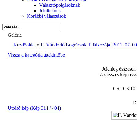
Választópolgároknak
Jelölteknek
Korábbi választások
Galéria
Kezdőoldal
»
II. Vándorló Bográcsok Találkozója [2011. 07. 09
Vissza a kategória áttekintőbe
Jelenleg összesen
Az összes kép össz
CSÚCS 10
Di
Utolsó kép (Kép 314 / 404)