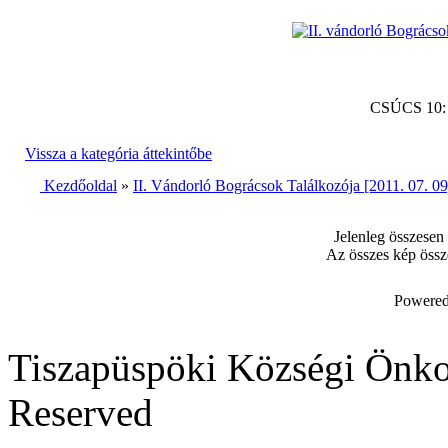
CSÚCS 10
Vissza a kategória áttekintőbe
Kezdőoldal
»
II. Vándorló Bográcsok Találkozója [2011. 07. 09
Jelenleg összesen
Az összes kép össz
Powered
Tiszapüspöki Községi Önko
Reserved