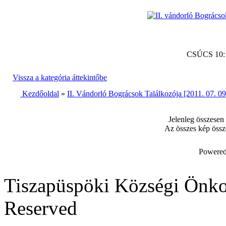
CSÚCS 10
Vissza a kategória áttekintőbe
Kezdőoldal
»
II. Vándorló Bográcsok Találkozója [2011. 07. 09
Jelenleg összesen
Az összes kép össz
Powered
Tiszapüspöki Községi Önko
Reserved