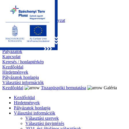
Kezdőoldal
Önkormányzat
Polgármesteri Hivatal
Roma Nemzetiségi Önkormányzat
Elektronikus ügyintézés
Közérdekű információk
Tiszapüspöki bemutatása
Galéria
Díjazottaink
Pályázatok
Kapcsolat
Keresés / honlaptérkép
Kezdőoldal
Hirdetmények
Pályázatok honlapja
Választási információk
Kezdőoldal
Tiszapüspöki bemutatása
Galéria
Kezdőoldal
Hirdetmények
Pályázatok honlapja
Választási információk
Választási szervek
Választási ügyintézés
2024. évi általános választások