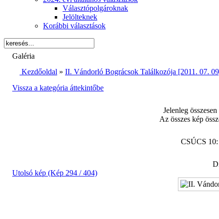
Választópolgároknak
Jelölteknek
Korábbi választások
Galéria
Kezdőoldal
»
II. Vándorló Bográcsok Találkozója [2011. 07. 09
Vissza a kategória áttekintőbe
Jelenleg összesen
Az összes kép össz
CSÚCS 10
Di
Utolsó kép (Kép 294 / 404)