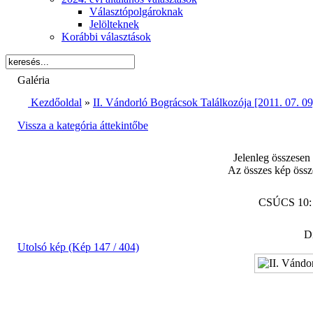
Választópolgároknak
Jelölteknek
Korábbi választások
Galéria
Kezdőoldal
»
II. Vándorló Bográcsok Találkozója [2011. 07. 09
Vissza a kategória áttekintőbe
Jelenleg összesen
Az összes kép össz
CSÚCS 10
Di
Utolsó kép (Kép 147 / 404)