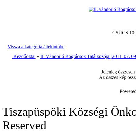
CSÚCS 10
Vissza a kategória áttekintőbe
Kezdőoldal
»
II. Vándorló Bográcsok Találkozója [2011. 07. 09
Jelenleg összesen
Az összes kép össz
Powered
Tiszapüspöki Községi Önko
Reserved