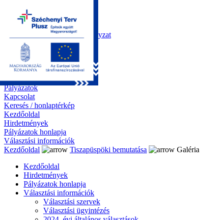
Kezdőoldal
Önkormányzat
Polgármesteri Hivatal
Roma Nemzetiségi Önkormányzat
Elektronikus ügyintézés
Közérdekű információk
Tiszapüspöki bemutatása
Galéria
Díjazottaink
Pályázatok
Kapcsolat
Keresés / honlaptérkép
Kezdőoldal
Hirdetmények
Pályázatok honlapja
Választási információk
Kezdőoldal
Tiszapüspöki bemutatása
Galéria
Kezdőoldal
Hirdetmények
Pályázatok honlapja
Választási információk
Választási szervek
Választási ügyintézés
2024. évi általános választások