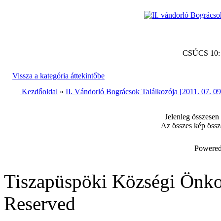
CSÚCS 10
Vissza a kategória áttekintőbe
Kezdőoldal
»
II. Vándorló Bográcsok Találkozója [2011. 07. 09
Jelenleg összesen
Az összes kép össz
Powered
Tiszapüspöki Községi Önko
Reserved