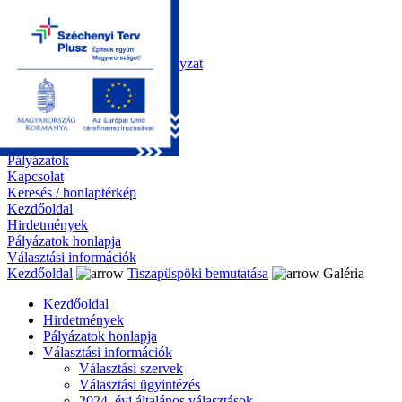
Kezdőoldal
Önkormányzat
Polgármesteri Hivatal
Roma Nemzetiségi Önkormányzat
Elektronikus ügyintézés
Közérdekű információk
Tiszapüspöki bemutatása
Galéria
Díjazottaink
Pályázatok
Kapcsolat
Keresés / honlaptérkép
Kezdőoldal
Hirdetmények
Pályázatok honlapja
Választási információk
Kezdőoldal
Tiszapüspöki bemutatása
Galéria
Kezdőoldal
Hirdetmények
Pályázatok honlapja
Választási információk
Választási szervek
Választási ügyintézés
2024. évi általános választások