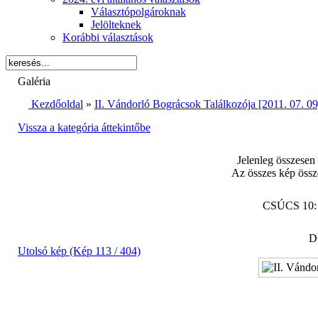
Választópolgároknak
Jelölteknek
Korábbi választások
Galéria
Kezdőoldal
»
II. Vándorló Bográcsok Találkozója [2011. 07. 09
Vissza a kategória áttekintőbe
Jelenleg összesen
Az összes kép össz
CSÚCS 10
Di
Utolsó kép (Kép 113 / 404)