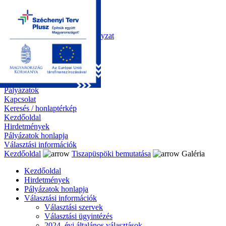
Kezdőoldal
Önkormányzat
Polgármesteri Hivatal
Roma Nemzetiségi Önkormányzat
Elektronikus ügyintézés
Közérdekű információk
Tiszapüspöki bemutatása
Galéria
Díjazottaink
Pályázatok
Kapcsolat
Keresés / honlaptérkép
Kezdőoldal
Hirdetmények
Pályázatok honlapja
Választási információk
Kezdőoldal
Tiszapüspöki bemutatása
Galéria
Kezdőoldal
Hirdetmények
Pályázatok honlapja
Választási információk
Választási szervek
Választási ügyintézés
2024. évi általános választások