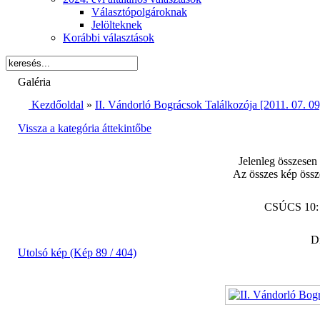
Választópolgároknak
Jelölteknek
Korábbi választások
Galéria
Kezdőoldal
»
II. Vándorló Bográcsok Találkozója [2011. 07. 09
Vissza a kategória áttekintőbe
Jelenleg összesen
Az összes kép össz
CSÚCS 10
Di
Utolsó kép (Kép 89 / 404)