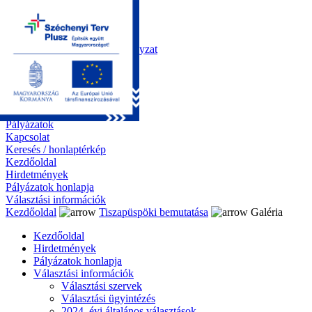
Kezdőoldal
Önkormányzat
Polgármesteri Hivatal
Roma Nemzetiségi Önkormányzat
Elektronikus ügyintézés
Közérdekű információk
Tiszapüspöki bemutatása
Galéria
Díjazottaink
Pályázatok
Kapcsolat
Keresés / honlaptérkép
Kezdőoldal
Hirdetmények
Pályázatok honlapja
Választási információk
Kezdőoldal
Tiszapüspöki bemutatása
Galéria
Kezdőoldal
Hirdetmények
Pályázatok honlapja
Választási információk
Választási szervek
Választási ügyintézés
2024. évi általános választások