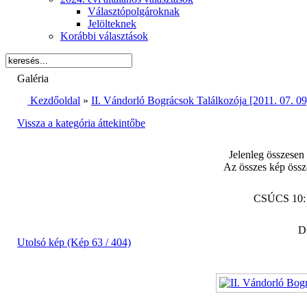
Választópolgároknak
Jelölteknek
Korábbi választások
Galéria
Kezdőoldal
»
II. Vándorló Bográcsok Találkozója [2011. 07. 09
Vissza a kategória áttekintőbe
Jelenleg összesen
Az összes kép össz
CSÚCS 10
Di
Utolsó kép (Kép 63 / 404)