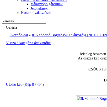
Választópolgároknak
Jelölteknek
Korábbi választások
Galéria
Kezdőoldal
»
II. Vándorló Bográcsok Találkozója [2011. 07. 09
Vissza a kategória áttekintőbe
Jelenleg összesen
Az összes kép össz
CSÚCS 10
Di
Utolsó kép (Kép 8 / 404)