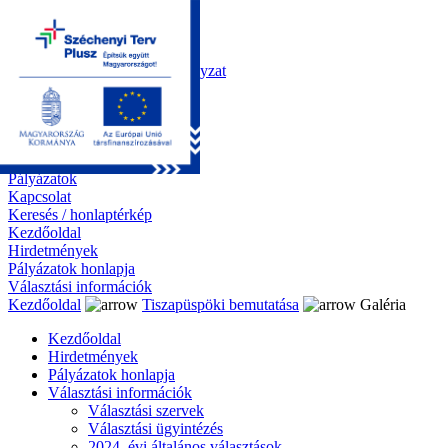
Kezdőoldal
Önkormányzat
Polgármesteri Hivatal
Roma Nemzetiségi Önkormányzat
Elektronikus ügyintézés
Közérdekű információk
Tiszapüspöki bemutatása
Galéria
Díjazottaink
Pályázatok
Kapcsolat
Keresés / honlaptérkép
Kezdőoldal
Hirdetmények
Pályázatok honlapja
Választási információk
Kezdőoldal
Tiszapüspöki bemutatása
Galéria
Kezdőoldal
Hirdetmények
Pályázatok honlapja
Választási információk
Választási szervek
Választási ügyintézés
2024. évi általános választások