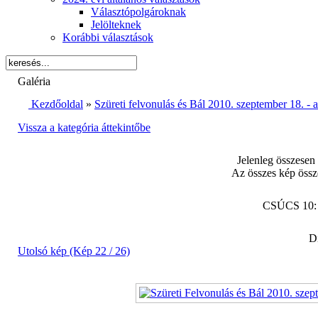
Választópolgároknak
Jelölteknek
Korábbi választások
Galéria
Kezdőoldal
»
Szüreti felvonulás és Bál 2010. szeptember 18. -
Vissza a kategória áttekintőbe
Jelenleg összesen
Az összes kép össz
CSÚCS 10
Di
Utolsó kép (Kép 22 / 26)