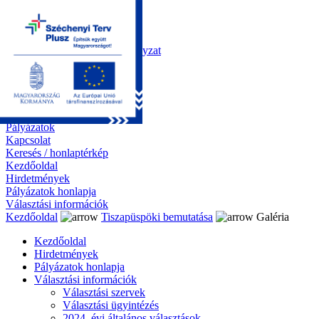
Kezdőoldal
Önkormányzat
Polgármesteri Hivatal
Roma Nemzetiségi Önkormányzat
Elektronikus ügyintézés
Közérdekű információk
Tiszapüspöki bemutatása
Galéria
Díjazottaink
Pályázatok
Kapcsolat
Keresés / honlaptérkép
Kezdőoldal
Hirdetmények
Pályázatok honlapja
Választási információk
Kezdőoldal
Tiszapüspöki bemutatása
Galéria
Kezdőoldal
Hirdetmények
Pályázatok honlapja
Választási információk
Választási szervek
Választási ügyintézés
2024. évi általános választások