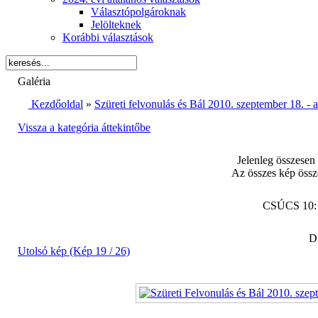
Választópolgároknak
Jelölteknek
Korábbi választások
Galéria
Kezdőoldal
»
Szüreti felvonulás és Bál 2010. szeptember 18. -
Vissza a kategória áttekintőbe
Jelenleg összesen
Az összes kép össz
CSÚCS 10
Di
Utolsó kép (Kép 19 / 26)