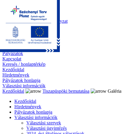
Kezdőoldal
Önkormányzat
Polgármesteri Hivatal
Roma Nemzetiségi Önkormányzat
Elektronikus ügyintézés
Közérdekű információk
Tiszapüspöki bemutatása
Galéria
Díjazottaink
Pályázatok
Kapcsolat
Keresés / honlaptérkép
Kezdőoldal
Hirdetmények
Pályázatok honlapja
Választási információk
Kezdőoldal
Tiszapüspöki bemutatása
Galéria
Kezdőoldal
Hirdetmények
Pályázatok honlapja
Választási információk
Választási szervek
Választási ügyintézés
2024. évi általános választások