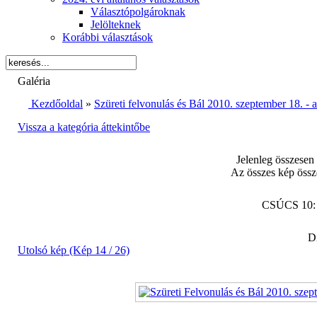
Választópolgároknak
Jelölteknek
Korábbi választások
Galéria
Kezdőoldal
»
Szüreti felvonulás és Bál 2010. szeptember 18. -
Vissza a kategória áttekintőbe
Jelenleg összesen
Az összes kép össz
CSÚCS 10
Di
Utolsó kép (Kép 14 / 26)