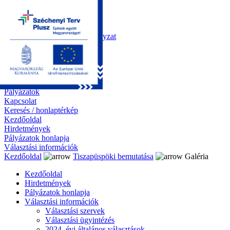
Kezdőoldal
Önkormányzat
Polgármesteri Hivatal
Roma Nemzetiségi Önkormányzat
Elektronikus ügyintézés
Közérdekű információk
Tiszapüspöki bemutatása
Galéria
Díjazottaink
Pályázatok
Kapcsolat
Keresés / honlaptérkép
Kezdőoldal
Hirdetmények
Pályázatok honlapja
Választási információk
Kezdőoldal
Tiszapüspöki bemutatása
Galéria
Kezdőoldal
Hirdetmények
Pályázatok honlapja
Választási információk
Választási szervek
Választási ügyintézés
2024. évi általános választások