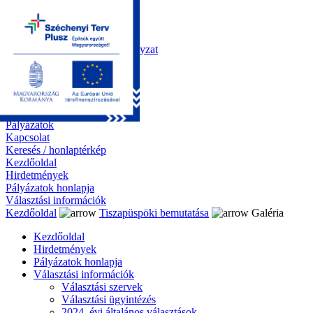
Kezdőoldal
Önkormányzat
Polgármesteri Hivatal
Roma Nemzetiségi Önkormányzat
Elektronikus ügyintézés
Közérdekű információk
Tiszapüspöki bemutatása
Galéria
Díjazottaink
Pályázatok
Kapcsolat
Keresés / honlaptérkép
Kezdőoldal
Hirdetmények
Pályázatok honlapja
Választási információk
Kezdőoldal
Tiszapüspöki bemutatása
Galéria
Kezdőoldal
Hirdetmények
Pályázatok honlapja
Választási információk
Választási szervek
Választási ügyintézés
2024. évi általános választások