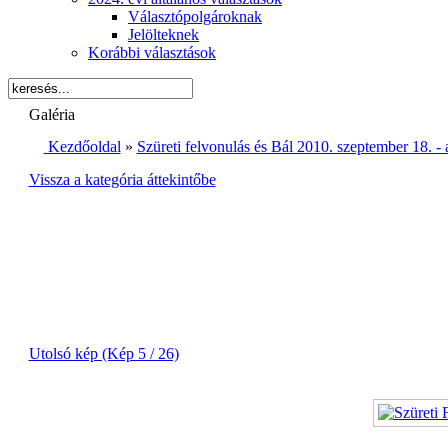
Választópolgároknak
Jelölteknek
Korábbi választások
Galéria
Kezdőoldal
»
Szüreti felvonulás és Bál 2010. szeptember 18. 
Vissza a kategória áttekintőbe
Utolsó kép (Kép 5 / 26)