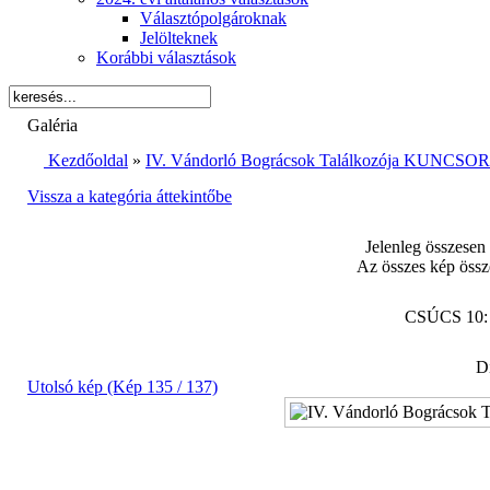
Választópolgároknak
Jelölteknek
Korábbi választások
Galéria
Kezdőoldal
»
IV. Vándorló Bográcsok Találkozója KUNCSORB
Vissza a kategória áttekintőbe
Jelenleg összesen
Az összes kép össz
CSÚCS 10
Di
Utolsó kép (Kép 135 / 137)