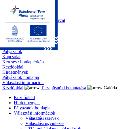
Kezdőoldal
Önkormányzat
Polgármesteri Hivatal
Roma Nemzetiségi Önkormányzat
Elektronikus ügyintézés
Közérdekű információk
Tiszapüspöki bemutatása
Galéria
Díjazottaink
Pályázatok
Kapcsolat
Keresés / honlaptérkép
Kezdőoldal
Hirdetmények
Pályázatok honlapja
Választási információk
Kezdőoldal
Tiszapüspöki bemutatása
Galéria
Kezdőoldal
Hirdetmények
Pályázatok honlapja
Választási információk
Választási szervek
Választási ügyintézés
2024. évi általános választások