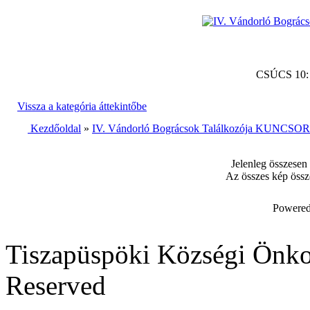
CSÚCS 10
Vissza a kategória áttekintőbe
Kezdőoldal
»
IV. Vándorló Bográcsok Találkozója KUNCSORB
Jelenleg összesen
Az összes kép össz
Powered
Tiszapüspöki Községi Önko
Reserved