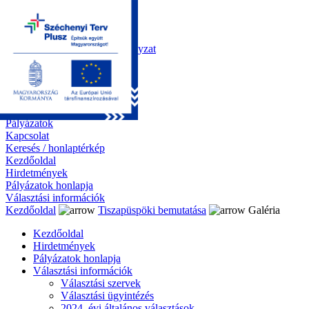
Kezdőoldal
Önkormányzat
Polgármesteri Hivatal
Roma Nemzetiségi Önkormányzat
Elektronikus ügyintézés
Közérdekű információk
Tiszapüspöki bemutatása
Galéria
Díjazottaink
Pályázatok
Kapcsolat
Keresés / honlaptérkép
Kezdőoldal
Hirdetmények
Pályázatok honlapja
Választási információk
Kezdőoldal
Tiszapüspöki bemutatása
Galéria
Kezdőoldal
Hirdetmények
Pályázatok honlapja
Választási információk
Választási szervek
Választási ügyintézés
2024. évi általános választások