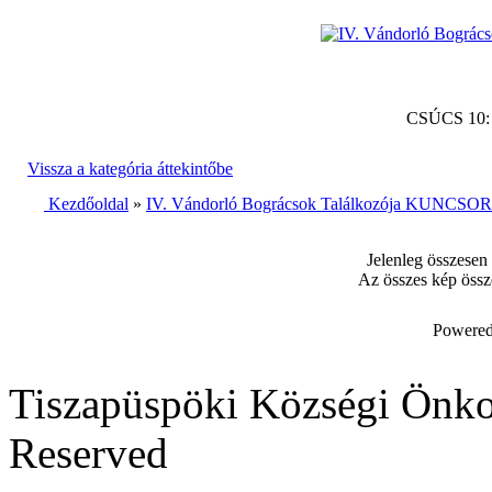
CSÚCS 10
Vissza a kategória áttekintőbe
Kezdőoldal
»
IV. Vándorló Bográcsok Találkozója KUNCSORB
Jelenleg összesen
Az összes kép össz
Powered
Tiszapüspöki Községi Önko
Reserved