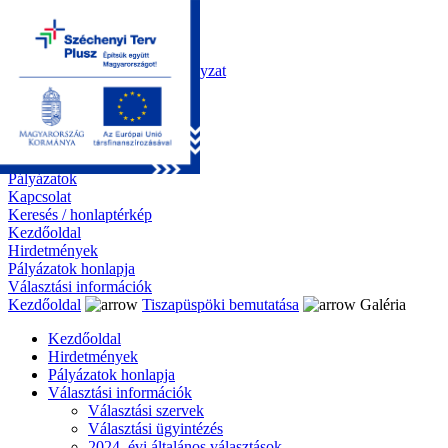
Kezdőoldal
Önkormányzat
Polgármesteri Hivatal
Roma Nemzetiségi Önkormányzat
Elektronikus ügyintézés
Közérdekű információk
Tiszapüspöki bemutatása
Galéria
Díjazottaink
Pályázatok
Kapcsolat
Keresés / honlaptérkép
Kezdőoldal
Hirdetmények
Pályázatok honlapja
Választási információk
Kezdőoldal
Tiszapüspöki bemutatása
Galéria
Kezdőoldal
Hirdetmények
Pályázatok honlapja
Választási információk
Választási szervek
Választási ügyintézés
2024. évi általános választások