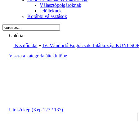
Választópolgároknak
Jelölteknek
Korábbi választások
Galéria
Kezdőoldal
»
IV. Vándorló Bográcsok Találkozója KUNCSOR
Vissza a kategória áttekintőbe
Utolsó kép (Kép 127 / 137)