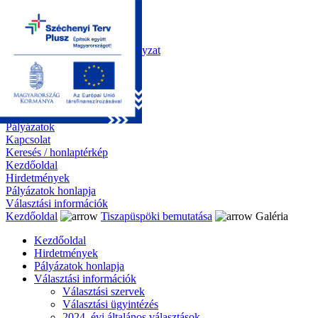
Kezdőoldal
Önkormányzat
Polgármesteri Hivatal
Roma Nemzetiségi Önkormányzat
Elektronikus ügyintézés
Közérdekű információk
Tiszapüspöki bemutatása
Galéria
Díjazottaink
Pályázatok
Kapcsolat
Keresés / honlaptérkép
Kezdőoldal
Hirdetmények
Pályázatok honlapja
Választási információk
Kezdőoldal
Tiszapüspöki bemutatása
Galéria
Kezdőoldal
Hirdetmények
Pályázatok honlapja
Választási információk
Választási szervek
Választási ügyintézés
2024. évi általános választások