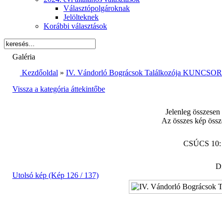
Választópolgároknak
Jelölteknek
Korábbi választások
Galéria
Kezdőoldal
»
IV. Vándorló Bográcsok Találkozója KUNCSORB
Vissza a kategória áttekintőbe
Jelenleg összesen
Az összes kép össz
CSÚCS 10
Di
Utolsó kép (Kép 126 / 137)