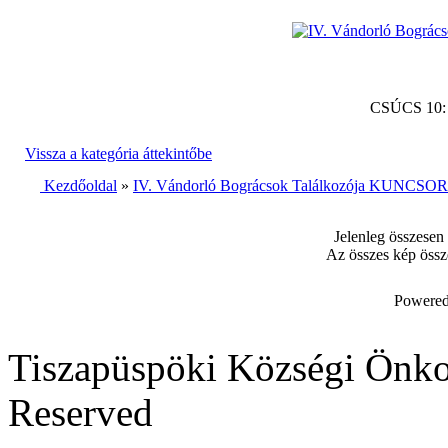
CSÚCS 10
Vissza a kategória áttekintőbe
Kezdőoldal
»
IV. Vándorló Bográcsok Találkozója KUNCSORB
Jelenleg összesen
Az összes kép össz
Powered
Tiszapüspöki Községi Önko
Reserved