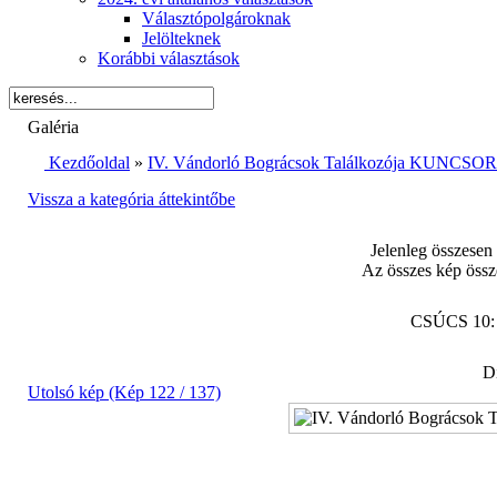
Választópolgároknak
Jelölteknek
Korábbi választások
Galéria
Kezdőoldal
»
IV. Vándorló Bográcsok Találkozója KUNCSORB
Vissza a kategória áttekintőbe
Jelenleg összesen
Az összes kép össz
CSÚCS 10
Di
Utolsó kép (Kép 122 / 137)