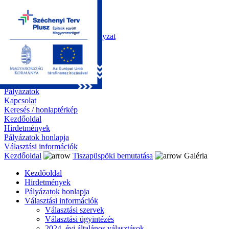
Kezdőoldal
Önkormányzat
Polgármesteri Hivatal
Roma Nemzetiségi Önkormányzat
Elektronikus ügyintézés
Közérdekű információk
Tiszapüspöki bemutatása
Galéria
Díjazottaink
Pályázatok
Kapcsolat
Keresés / honlaptérkép
Kezdőoldal
Hirdetmények
Pályázatok honlapja
Választási információk
Kezdőoldal
Tiszapüspöki bemutatása
Galéria
Kezdőoldal
Hirdetmények
Pályázatok honlapja
Választási információk
Választási szervek
Választási ügyintézés
2024. évi általános választások