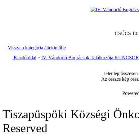
CSÚCS 10
Vissza a kategória áttekintőbe
Kezdőoldal
»
IV. Vándorló Bográcsok Találkozója KUNCSORB
Jelenleg összesen
Az összes kép össz
Powered
Tiszapüspöki Községi Önko
Reserved